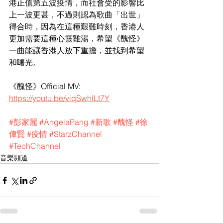
港正值第五波疫情，而社會受的影響比
上一波更甚，不過則認為歌曲「出世」
得合時，因為在這種艱難時刻，香港人
更加需要這種心靈雞湯，希望《醜怪》
一曲能讓香港人放下重擔，並找到希望
和曙光。
《醜怪》Official MV: 
https://youtu.be/viqSwhlLt7Y
#彭家麗
#AngelaPang
#新歌
#醜怪
#徐
偉賢
#疫情
#StarzChannel
#TechChannel
音樂頻道