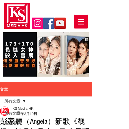
文章
所有文章
KS Media HK
所有文章
2022年2月19日
彭家麗（Angela）新歌《醜
娛樂頭條