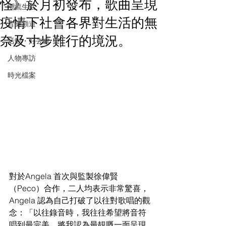
怪》於月初發布，歌曲呈現
潮流生活
疫情下社會各界對生活的無
音樂頻道
奈及寸步難行的境況。
活動・好去處
人物專訪
時光檔案
對於Angela 首次與監製徐偉賢
（Peco）合作，二人均表示非常驚喜，
Angela 認為自己打破了以往對歌唱的觀
念：「以往錄音時，我往往希望將音符
唱到最完美，將我認為最靚嘅一面呈現