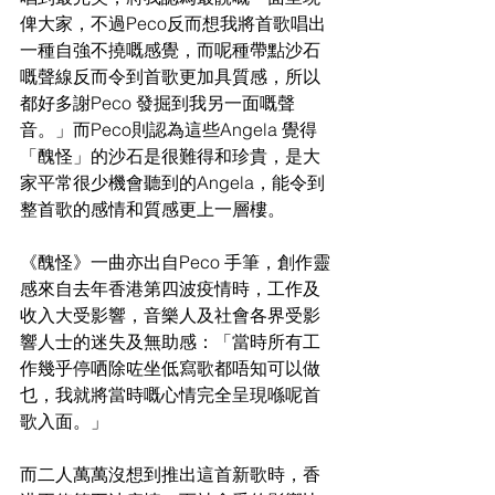
俾大家，不過Peco反而想我將首歌唱出
一種自強不撓嘅感覺，而呢種帶點沙石
嘅聲線反而令到首歌更加具質感，所以
都好多謝Peco 發掘到我另一面嘅聲
音。」而Peco則認為這些Angela 覺得
「醜怪」的沙石是很難得和珍貴，是大
家平常很少機會聽到的Angela，能令到
整首歌的感情和質感更上一層樓。
《醜怪》一曲亦出自Peco 手筆，創作靈
感來自去年香港第四波疫情時，工作及
收入大受影響，音樂人及社會各界受影
響人士的迷失及無助感：「當時所有工
作幾乎停哂除咗坐低寫歌都唔知可以做
乜，我就將當時嘅心情完全呈現喺呢首
歌入面。」
而二人萬萬沒想到推出這首新歌時，香