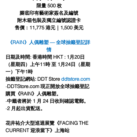
限量 500 枚
腳底印有藝術家簽名及編號
附⽊箱包裝及獨⽴編號認證卡
售價：11,775 港元｜1,500 美元
《RAIN》⼈偶雕塑 — 全球抽籤登記詳
情
⽇期及時間: ⾹港時間 HKT : 1⽉20⽇
（星期四）上午11時 ⾄ 1⽉24⽇（星期
⼀）下午1時
抽籤登記網站: DDT Store 
ddtstore.com
-
DDTStore.com 現正開放全球抽籤登記
購買《RAIN》⼈偶雕塑。
-
中籤者將於 1 ⽉ 24 ⽇收到確認電郵。
-
2 ⽉起出貨配送。
花井祐介⼤型巡迴展覽《FACING THE 
CURRENT 迎浪當下》上海站