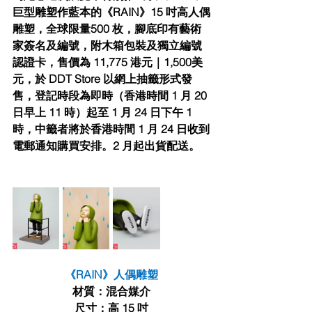
巨型雕塑作藍本的《RAIN》15 吋⾼⼈偶
雕塑，全球限量500 枚，腳底印有藝術
家簽名及編號，附⽊箱包裝及獨⽴編號
認證卡，售價為 11,775 港元｜1,500美
元，於 DDT Store 以網上抽籤形式發
售，登記時段為即時（⾹港時間 1 ⽉ 20 
⽇早上 11 時）起⾄ 1 ⽉ 24 ⽇下午 1 
時，中籤者將於⾹港時間 1 ⽉ 24 ⽇收到
電郵通知購買安排。2 ⽉起出貨配送。
《RAIN》⼈偶雕塑
材質：混合媒介
尺⼨：⾼ 15 吋