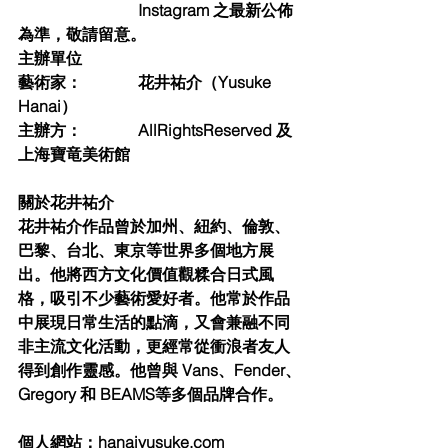
Instagram 之最新公佈
為準，敬請留意。
主辦單位
藝術家：
花井祐介（Yusuke 
Hanai）
主辦⽅：
AllRightsReserved 及
上海寶⻯美術館
關於花井祐介
花井祐介作品曾於加州、紐約、倫敦、
巴黎、台北、東京等世界多個地⽅展
出。他將⻄⽅⽂化價值觀糅合⽇式⾵
格，吸引不少藝術愛好者。他常於作品
中展現⽇常⽣活的點滴，⼜會兼融不同
⾮主流⽂化活動，更經常從衝浪者友⼈
得到創作靈感。他曾與 Vans、Fender、
Gregory 和 BEAMS等多個品牌合作。
個⼈網站：hanaiyusuke.com