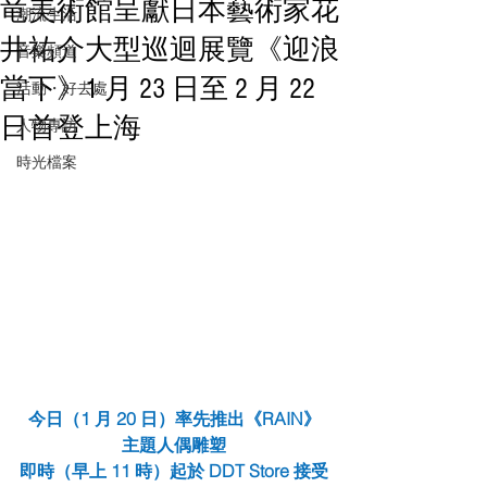
⻯美術館呈獻⽇本藝術家花
潮流生活
井祐介⼤型巡迴展覽《迎浪
音樂頻道
當下》1 ⽉ 23 ⽇⾄ 2 ⽉ 22
活動・好去處
⽇⾸登上海
人物專訪
時光檔案
今⽇（1 ⽉ 20 ⽇）率先推出《RAIN》
主題⼈偶雕塑
即時（早上 11 時）起於 DDT Store 接受