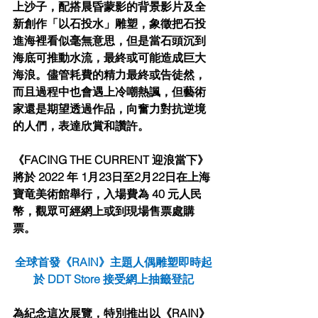
上沙⼦，配搭晨昏蒙影的背景影⽚及全
新創作「以⽯投⽔」雕塑，象徵把⽯投
進海裡看似毫無意思，但是當⽯頭沉到
海底可推動⽔流，最終或可能造成巨⼤
海浪。儘管耗費的精⼒最終或告徒然，
⽽且過程中也會遇上冷嘲熱諷，但藝術
家還是期望透過作品，向奮⼒對抗逆境
的⼈們，表達欣賞和讚許。
《FACING THE CURRENT 迎浪當下》
將於 2022 年 1⽉23⽇⾄2⽉22⽇在上海
寶⻯美術館舉⾏，⼊場費為 40 元⼈⺠
幣，觀眾可經網上或到現場售票處購
票。
全球⾸發《RAIN》主題⼈偶雕塑即時起
於 DDT Store 接受網上抽籤登記
為紀念這次展覽，特別推出以《RAIN》