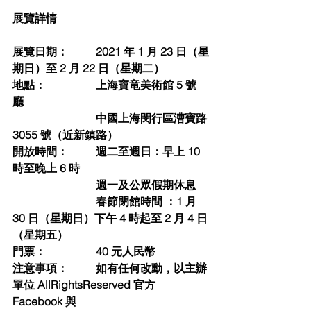
展覽詳情
展覽⽇期：	2021 年 1 ⽉ 23 ⽇（星
期⽇）⾄ 2 ⽉ 22 ⽇（星期⼆）
地點：
上海寶⻯美術館 5 號
廳 
中國上海閔⾏區漕寶路 
3055 號（近新鎮路）
開放時間：	週⼆⾄週⽇：早上 10 
時⾄晚上 6 時
週⼀及公眾假期休息
春節閉館時間 ：1 ⽉ 
30 ⽇（星期⽇）下午 4 時起⾄ 2 ⽉ 4 ⽇
（星期五）
⾨票：
40 元⼈⺠幣
注意事項：	如有任何改動，以主辦
單位 AllRightsReserved 官⽅ 
Facebook 與