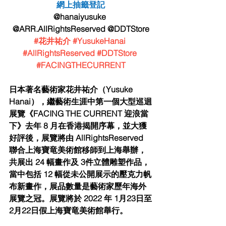
網上抽籤登記
@hanaiyusuke 
@ARR.AllRightsReserved @DDTStore
#花井祐介
#YusukeHanai
#AllRightsReserved
#DDTStore
#FACINGTHECURRENT
⽇本著名藝術家花井祐介（Yusuke 
Hanai），繼藝術⽣涯中第⼀個⼤型巡迴
展覽《FACING THE CURRENT 迎浪當
下》去年 8 ⽉在⾹港揭開序幕，並⼤獲
好評後，展覽將由 AllRightsReserved 
聯合上海寶⻯美術館移師到上海舉辦，
共展出 24 幅畫作及 3件⽴體雕塑作品，
當中包括 12 幅從未公開展⽰的壓克⼒帆
布新畫作，展品數量是藝術家歷年海外
展覽之冠。展覽將於 2022 年 1⽉23⽇⾄
2⽉22⽇假上海寶⻯美術館舉⾏。