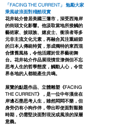
「FACING THE CURRENT」 勉勵⼤家
乘⾵破浪⾯對殘酷現實
花井祐介曾居美國三藩市，深受⻄海岸
的街頭⽂化影響。他汲取當地所接觸的
藝術家、披頭族、嬉⽪⼠、衝浪者等多
元⾮主流⽂化元素，再融合其注重細節
的⽇本⼈傳統特質，形成獨特的東⻄混
合懷舊⾵格，令他活躍於世界藝術舞
台。花井祐介作品展現憤世潦倒但不忘
思考⼈⽣的哲學態度，觸動⼈⼼，令世
界各地的⼈都能產⽣共鳴。
展覽的點題作品、⽴體雕塑《FACING 
THE CURRENT》，是⼀位中年漢坐在
岸邊⽯壆思考⼈⽣，雖然悶悶不樂，但
⾝旁仍有⼩狗作伴，帶出即使⾯對艱難
時期，仍需堅決⾯對現況或⾵浪的深層
意義。