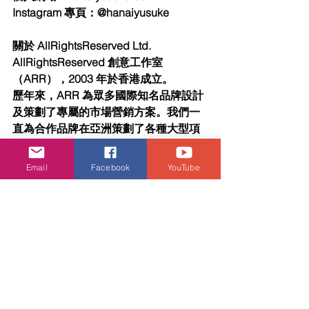
Instagram 專⾴：@hanaiyusuke
關於 AllRightsReserved Ltd.
AllRightsReserved 創意⼯作室
（ARR），2003 年於⾹港成⽴。
歷年來，ARR 為眾多國際知名品牌設計
及策劃了專屬的市場營銷⽅案。我們⼀
直為合作品牌在亞洲策劃了各種⼤型項
目，往往動員不少當代藝術界的友好單
位及夥伴，務求帶來最具成效、影響⼒
Email
Facebook
YouTube
的優秀項目。這些⼤型項目不僅獲得⾼
度關注，同時能讓⼤眾參與。
ARR 的⻑期合作夥伴為著名美國當代藝
術家 KAWS。由 2010 年的 
KAWS:PASSING THROUGH 開始，到
持續進⾏中的 KAWS:HOLIDAY─巨型充
氣雕塑 COMPANION，以各種輕鬆姿