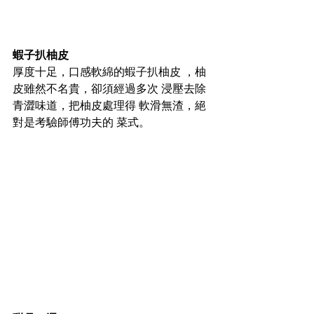
蝦子扒柚皮 
厚度十足，口感軟綿的蝦子扒柚皮 ，柚
皮雖然不名貴，卻須經過多次 浸壓去除
青澀味道，把柚皮處理得 軟滑無渣，絕
對是考驗師傅功夫的 菜式。