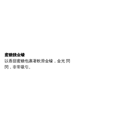
蜜糖餞金蠔
以香甜蜜糖包裹著軟滑金蠔，金光 閃
閃，非常吸引。