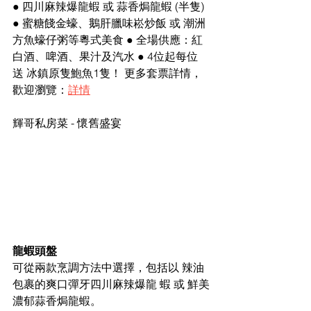
● 四川麻辣爆龍蝦 或 蒜香焗龍蝦 (半隻) 
● 蜜糖餞金蠔、鵝肝臘味崧炒飯 或 潮洲
方魚蠔仔粥等粵式美食 ● 全場供應：紅
白酒、啤酒、果汁及汽水 ● 4位起每位
送 冰鎮原隻鮑魚1隻！ 更多套票詳情，
歡迎瀏覽：
詳情
輝哥私房菜 - 懷舊盛宴
龍蝦頭盤 
可從兩款烹調方法中選擇，包括以 辣油
包裹的爽口彈牙四川麻辣爆龍 蝦 或 鮮美
濃郁蒜香焗龍蝦。