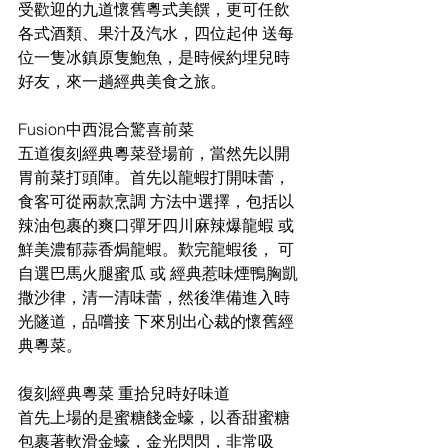
受歡迎的九道懷舊粵式美饌，更可任飲
各式酒類、果汁及汽水，四位起仲 送每
位一隻冰鎮原隻鮑魚，是時候約埋兒時
好友，來一趟經典美食之旅。
Fusion中西混合驚喜前菜
五道復刻經典粵菜登場前，當然先以開
胃前菜打頭陣。首先以龍蝦打開味蕾，
食客可從兩款烹調 方法中選擇，包括以
辣油包裹的爽口彈牙四川麻辣爆龍蝦 或 
鮮美濃郁蒜香焗龍蝦。歎完龍蝦後， 可
自選巴馬火腿蜜瓜 或 經典惹味煙鴨胸凱
撒沙律，清一清味蕾，然後準備進入時
光隧道，品嚐接 下來別出心裁的懷舊經
典粵菜。
復刻經典粵菜 重拾兒時好味道
首先上場的是蜜糖餞金蠔，以香甜蜜糖
包裹著軟滑金蠔，金光閃閃，非常吸