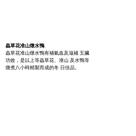
蟲草花准山燉水鴨 
蟲草花准山燉水鴨有補氣血及滋補 五臟
功效，是以上等蟲草花、准山 及水鴨等
燉煮八小時精製而成的冬 日佳品。