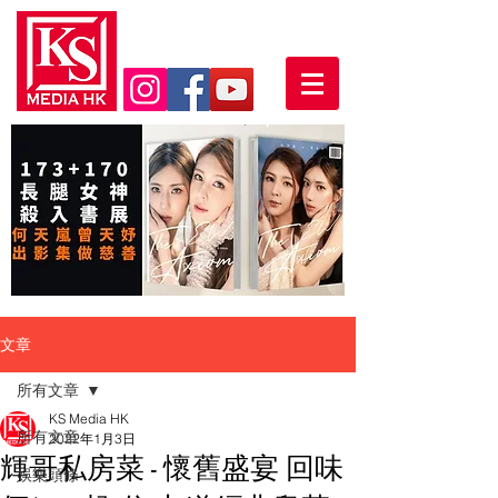
文章
所有文章
KS Media HK
所有文章
2022年1月3日
輝哥私房菜 - 懷舊盛宴 回味
娛樂頭條