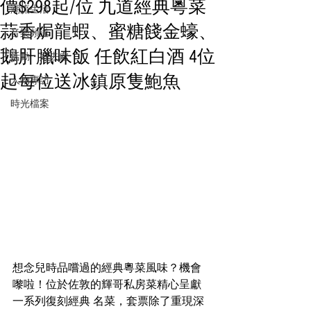
價$298起/位 九道經典粵菜
潮流生活
蒜香焗龍蝦、蜜糖餞金蠔、
音樂頻道
鵝肝臘味飯 任飲紅白酒 4位
活動・好去處
起每位送冰鎮原隻鮑魚
人物專訪
時光檔案
想念兒時品嚐過的經典粵菜風味？機會
嚟啦！位於佐敦的輝哥私房菜精心呈獻
一系列復刻經典 名菜，套票除了重現深