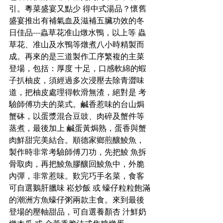
引。粵菜盛宴又點少 得中式湯品？懷舊
盛宴推出有補氣血及滋補五臟功效的冬
日佳品---蟲草花准山燉水鴨，以上等 蟲
草花、准山及水鴨等燉煮八小時精製而
成。再來的是三道製作工序繁複的主菜
登場，包括：厚度 十足，口感軟綿的蝦
子扒柚皮，須經過多次浸壓去除青澀味
道，把柚皮處理得軟滑無渣，絕對是 考
驗師傅功夫的菜式。鹹香惹味的台山焗
蟹砵，以蛋漿混合豆豉、肉碎及蟹件等
蒸煮，最後加上 鹹蛋黃焗熟，蛋香與蟹
肉鮮甜完美結合。順德家鄉煎釀鯪魚，
製作時非常考驗師傅刀功，先把鯪 魚拆
骨取肉，再把鯪魚膠釀回鯪魚中，外脆
內彈，非常惹味。歎完巧手名菜，食客
可自選鵝肝臘味 崧炒飯 或 蠔仔粒粒飽滿
的潮洲方魚蠔仔粥兩款主食。來到最後
登場的壓軸甜品，可自選養顏杏 汁鮮奶