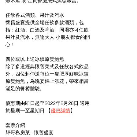
燉木瓜 或 金黃香脆法式焦糖燉蛋。
任飲各式酒類、果汁及汽水
懷舊盛宴提供全場任飲多款酒類，包
括：紅酒、白酒及啤酒。同場亦可任飲
果汁及汽水，無論大人 小朋友都食的開
心！
四位或以上送冰鎮原隻鮑魚
除了多道經典懷舊菜式及任飲各式飲品
外，四位起仲送每位一隻肥厚鮮味冰鎮
原隻鮑魚，為晚宴錦上添花，帶來相當
滿足的餐饕體驗。
優惠期由即日起至2022年2月28日 適用
於星期一至星期日 【
優惠詳情
】 
套票介紹
輝哥私房菜 - 懷舊盛宴