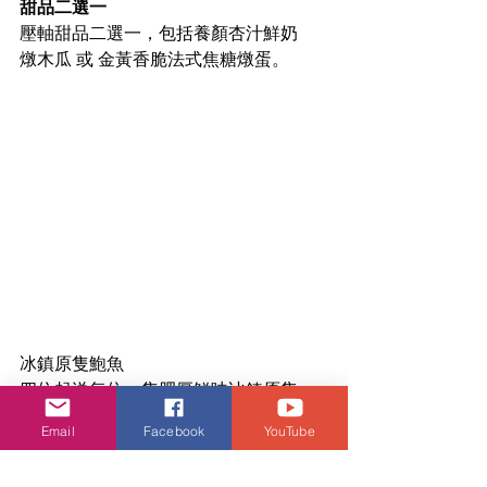
甜品二選一
壓軸甜品二選一，包括養顏杏汁鮮奶
燉木瓜 或 金黃香脆法式焦糖燉蛋。
冰鎮原隻鮑魚
四位起送每位一隻肥厚鮮味冰鎮原隻
鮑魚，為晚宴錦上添花。
Email
Facebook
YouTube