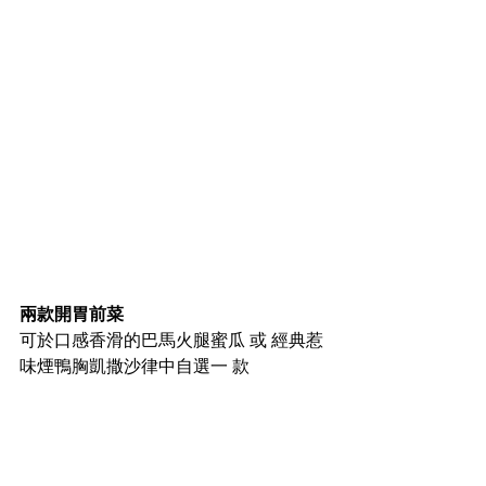
兩款開胃前菜 
可於口感香滑的巴馬火腿蜜瓜 或 經典惹
味煙鴨胸凱撒沙律中自選一 款