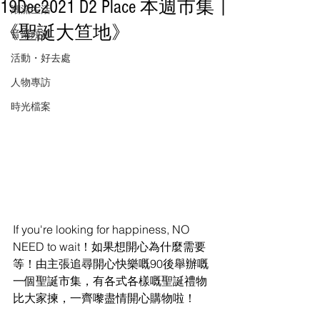
19Dec2021 D2 Place 本週市集 |
潮流生活
《聖誕大笪地》
音樂頻道
活動・好去處
人物專訪
時光檔案
If you're looking for happiness, NO 
NEED to wait！如果想開心為什麼需要
等！由主張追尋開心快樂嘅90後舉辦嘅
一個聖誕市集，有各式各樣嘅聖誕禮物
比大家揀，一齊嚟盡情開心購物啦！