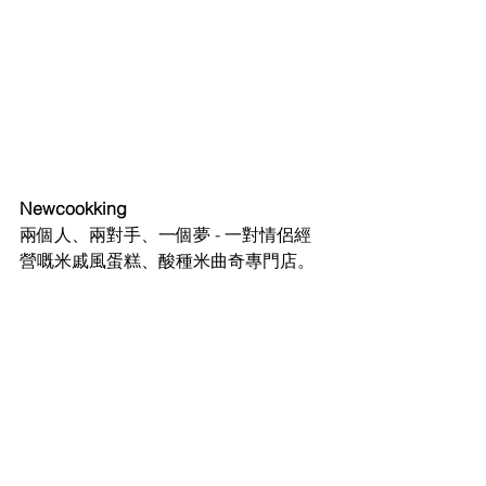
Newcookking
兩個人、兩對手、一個夢 - 一對情侶經
營嘅米戚風蛋糕、酸種米曲奇專門店。