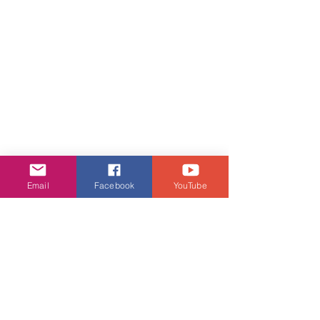
Email
Facebook
YouTube
Ignite Candle
以天然大豆蠟及有機認證精油手工製作
嘅香薰蠟燭，零人工加工化學元素，更
採用環保包裝。