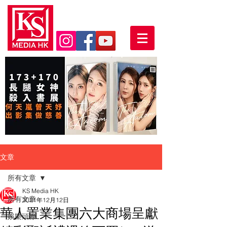
文章
所有文章
KS Media HK
所有文章
2021年12月12日
華人置業集團六大商場呈獻
娛樂頭條