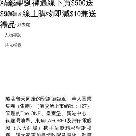
精彩聖誕禮遇線下買$500送
潮流生活
$500 線上購物即減$10兼送
音樂頻道
禮品
活動・好去處
人物專訪
時光檔案
隨著普天同慶的聖誕節臨近，華人置業
集團（集團）（港交所上市編號：127）
管理的The ONE、皇室堡、新港中心、
銅鑼灣地帶、東角LAFORET及灣仔電腦
城（六大商場）携手呈獻精彩聖誕禮
遇，讓大家更加盡情吃喝及購物，歡度