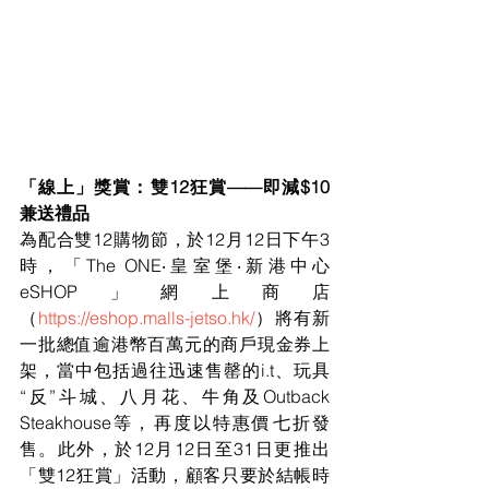
「線上」獎賞：雙12狂賞——即減$10
兼送禮品
為配合雙12購物節，於12月12日下午3
時，「The ONE‧皇室堡‧新港中心
eSHOP」網上商店
（
https://eshop.malls-jetso.hk/
）將有新
一批總值逾港幣百萬元的商戶現金券上
架，當中包括過往迅速售罄的i.t、玩具
“反”斗城、八月花、牛角及Outback 
Steakhouse等，再度以特惠價七折發
售。此外，於12月12日至31日更推出
「雙12狂賞」活動，顧客只要於結帳時