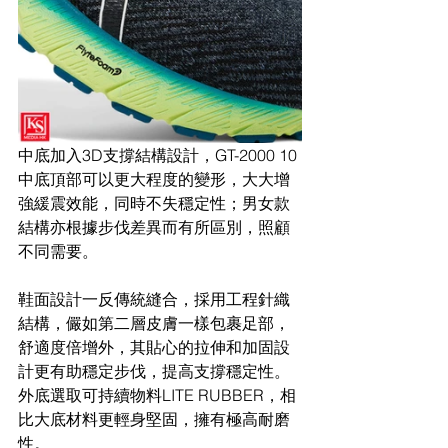
中底加入3D支撐結構設計，GT-2000 10
中底頂部可以更大程度的變形，大大增
強緩震效能，同時不失穩定性；男女款
結構亦根據步伐差異而有所區別，照顧
不同需要。
鞋面設計一反傳統縫合，採用工程針織
結構，儼如第二層皮膚一樣包裹足部，
舒適度倍增外，其貼心的拉伸和加固設
計更有助穩定步伐，提高支撐穩定性。
外底選取可持續物料LITE RUBBER，相
比大底材料更輕身堅固，擁有極高耐磨
性。