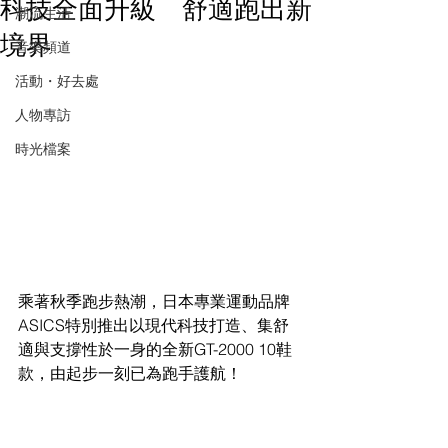
科技全面升級 舒適跑出新
潮流生活
境界
音樂頻道
活動・好去處
人物專訪
時光檔案
乘著秋季跑步熱潮，日本專業運動品牌
ASICS特別推出以現代科技打造、集舒
適與支撐性於一身的全新GT-2000 10鞋
款，由起步一刻已為跑手護航！ 