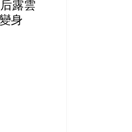
天后露雲
大變身