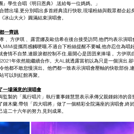
團』學生合唱《明日恩典》,送給每一位媽媽。」
合體出場,更分別唱出多首經典流行快歌,現場粉絲與觀眾都企起
以《冰山大火》圓滿結束演唱會。
眾都一齊跳
孝 、方伊琪 、露雲娜及歐信希在後台接受訪問,他們均表示演唱
MiMi提攜而感觸哽咽,不過台下粉絲提醒不要喊,他亦忍住為唱
就會情不自禁,連眼淚都控制不住,最開心是囝囝來捧場 。方伊琪
,到2021年依然能繼續合作。大AL就透露當初以為只是一個演出,
,令他都不敢怠慢演出。他們都一致表示演唱會壓軸的快歌部份,連
一站可以到紅館再聚。
了一場滿意的演唱會
與監製的「風行唱片」執行董事鍾慧慧表示承傳父親鍾錦沛的音
了鍾木蘭,帶領「四大唱將」做了一個精彩全院滿座的演唱會,終於
己這二十六年的努力,見到成果。