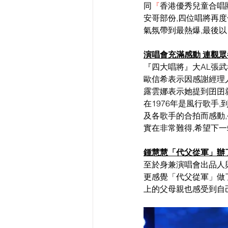
同
『
香港優秀兒童合唱
安哥部份,四位唱將再度
氣氛帶到最熱爆,最後
演唱會充滿感動 連觀
『四大唱將』大AL張武
歐信希表示因感謝經理人
露雲娜表示她提到囝囝
在1976年是風行歌手
及各歌手的合拍而感動
實在非常難得,希望下
鍾慧慧「代父從軍」辦
至於身兼演唱會出品人
更感覺「代父從軍」做
上的父母親也感受到自