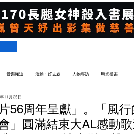
們
音樂頻道
活動・好去處
人物專訪
時光檔案
1年11月25日
片56周年呈獻」。「風行
會」圓滿結束大AL感動歌