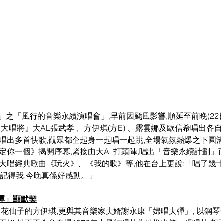
」之「風行的音樂永續演唱會」,早前因颱風影響,順延至前晚(22
四大唱將』大AL張武孝 、方伊琪(方E) 、露雲娜及歐信希唱出各
更唱出多首快歌,觀眾都企起身一起唱一起跳,全場氣氛熱爆之下圓
大唱經典歌曲《玩火》、《我的歌》等,他在台上更說:「唱了幾
還記得我,今晚真係好感動。」
彈」顯默契