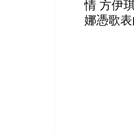
情 方伊
娜憑歌表