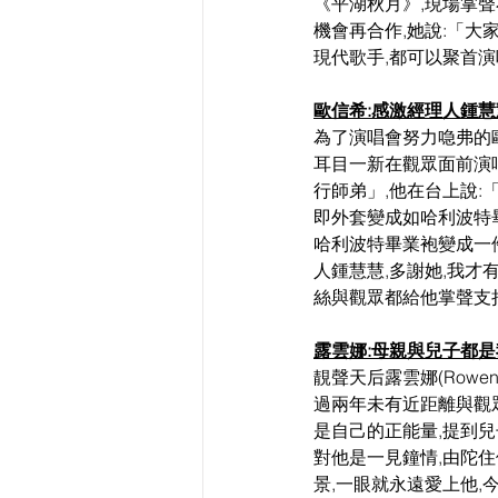
《平湖秋月》,現場掌聲
機會再合作,她說:「大
現代歌手,都可以聚首
歐信希:感激經理人鍾慧
為了演唱會努力喼弗的歐信
耳目一新在觀眾面前演唱
行師弟」,他在台上說:
即外套變成如哈利波特
哈利波特畢業袍變成一
人鍾慧慧,多謝她,我才
絲與觀眾都給他掌聲支
露雲娜:母親與兒子都
靚聲天后露雲娜(Row
過兩年未有近距離與觀眾
是自己的正能量,提到兒
對他是一見鐘情,由陀住
景,一眼就永遠愛上他,