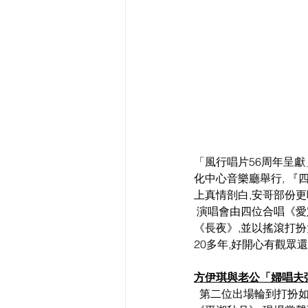
「風行唱片56周年呈獻
化中心音樂廳舉行, 『
上真情剖白,安哥部份
 演唱會由四位合唱《愛定你一個》揭開序幕,緊接由大AL打頭陣,唱出「音樂永續計劃」而重新改編歌曲
《長夜》,並以搖滾打扮
20多年,好開心有觀眾
方伊琪與老公「婦唱夫
  第二位出場輪到打扮如花仙子的方伊琪,更與其音樂家夫婿謝永康「婦唱夫彈」, 以鋼琴伴奏她唱出一曲