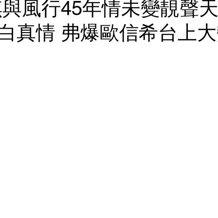
琪與風行45年情未變靚聲
白真情 弗爆歐信希台上