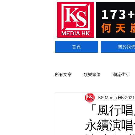
首頁
關於我
所有文章
娛樂頭條
潮流生活
KS Media HK
202
「風行唱
永續演唱