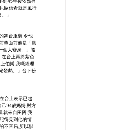
不到45年後依然有
手,歐信希就是風行
出。」
計的舞台服裝,令他
位前輩面前他是「風
來一個大變身。」隨
 在台上再將紫色
上伯樂,我嘅經理
發光發熱。」台下粉
她在台上表示已超
己94歲媽媽,對方
量就來自囝囝,我
深記得見到他的情
的不容易,所以聯