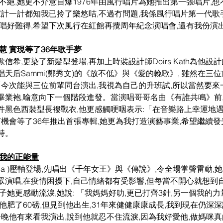
不絕,她更不介意自爆1976年由風行唱片為她推出第一張唱片,想
家計一計都知我已拎了樂悠咭,不過冇問題,我係風行唱片第一代歌
演唱好難得,希望下次風行在紅館再攪周年紀念演唱會,還有我份演
慧 實現等了36年歌手夢
希,更染了新髮型登場,再加上時裝設計師Doirs Kath為他設
天后Sammi(鄭秀文)的《放不低》與《愛的輓歌》, 雖然在三
「今次能與三位前輩同台演出,我視為自己的升班試,所以當然要
畢業袍,喻意向下一個階段進發。當演唱哥哥名曲《有誰共鳴》前,
件黑色西裝型長褸戰衣,他更感觸哽咽表示:「在音樂路上幸運地遇
有機會等了36年推出首張專輯,她更為我打造演藝事業,希望繼續
持。
是我的正能量
ena )壓軸登場,先唱出《千年女王》與《傳說》,令全場掌聲雷動,
演唱,在疫情困擾下,自己情緒都有受影響,但每當不開心就想到自
子她更感動流淚,她說: 「我媽媽好叻,更已打齊3針,另一個我的力
他肥了60磅,但見到他出生,31年來健健康康成長,我到現在仍深
今晚他有來看我演出,說到他就忍不住流淚,因為我好愛他,做媽咪真