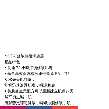
NIVEA 舒敏修復潤膚露
產品特色：
• 長達 72 小時持續修護肌膚
• 蘊含高效保濕成分維他命原 B5，甘油
及水嫩美肌精華， 
能夠迅速滲透肌底，呵護肌膚
• 美肌益生元配方可以重新建立肌膚的天
然平衡生態，肌
膚狀態更穩定健康，瞬即滋潤修護，鎖
緊水分和營養以 及防止流失，保護修復