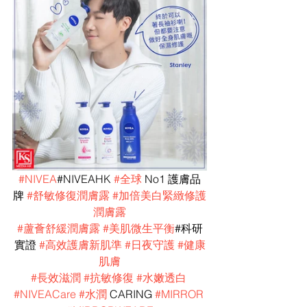
#NIVEA
#NIVEAHK 
#全球
 No1 護膚品
牌 
#舒敏修復潤膚露
#加倍美白緊緻修護
潤膚露
#蘆薈舒緩潤膚露
#美肌微生平衡
#科研
實證 
#高效護膚新肌準
#日夜守護
#健康
肌膚
#長效滋潤
#抗敏修復
#水嫩透白
#NIVEACare
#水潤
 CARING 
#MIRROR