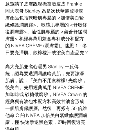
意邀請了皮膚靚靚擔當嘅皮皮 Frankie 
同大表哥 Stanley 為是次秋華麗登場潤
膚產品包括乾暗肌專屬的 <加倍美白緊
緻修護潤膚露>、敏感肌專屬的 <舒敏修
復潤膚露>、油性肌專屬的 <蘆薈舒緩潤
膚露> 和經典萬用兼含專利成分和配方
的 NIVEA CRÈME (潤膚霜)。迷思 1：冬
日要亮澤肌，飲檸檬汁或塗美白產品先 ?
高大亮肌兼窩心暖男 Stanley 一反傳
統，認為要透潤呵護暗黃肌，先要潔淨
肌膚，說：「美白不用食檸檬! 先磨砂，
後美白。先用經典萬用 NIVEA CRÈME 
加咖啡或 砂糖做磨砂，NIVEA Cream 的
經典獨有油包水配方和高效甘油會形成
一個肌膚保護層。然後，再搽有 50 倍維
他命 C 的 NIVEA 加倍美白緊緻修護潤膚
露，極 快速擊退黑色素，即時回復透亮
淨白肌。