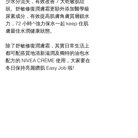
少水分流失，有效改善 7 大乾敏肌症
狀。舒敏修復潤膚霜更額外添加醫學級
尿素成分，有效提高肌膚角膚質層鎖水
力，72 小時^強力保水一起 keep 住肌
膚最佳水潤健康狀態。
除了舒敏修復潤膚霜，其實日常生活上
都可配搭質地清新滋潤及獨特的油包水
配方的 NIVEA CRÈME 使用，大家要在
冬日保持亮麗鑽肌 Easy Job 啦!