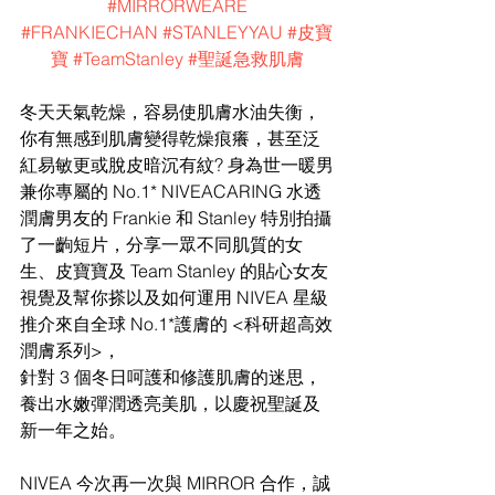
#MIRRORWEARE
#FRANKIECHAN
#STANLEYYAU
#皮寶
寶
#TeamStanley
#聖誕急救肌膚
冬天天氣乾燥，容易使肌膚水油失衡，
你有無感到肌膚變得乾燥痕癢，甚至泛
紅易敏更或脫皮暗沉有紋? 身為世一暖男
兼你專屬的 No.1* NIVEACARING 水透
潤膚男友的 Frankie 和 Stanley 特別拍攝
了一齣短片，分享一眾不同肌質的女
生、皮寶寶及 Team Stanley 的貼心女友
視覺及幫你搽以及如何運用 NIVEA 星級
推介來自全球 No.1*護膚的 <科研超高效
潤膚系列>，
針對 3 個冬日呵護和修護肌膚的迷思，
養出水嫩彈潤透亮美肌，以慶祝聖誕及
新一年之始。
NIVEA 今次再一次與 MIRROR 合作，誠