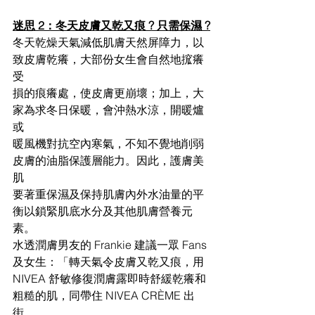
迷思 2：冬天皮膚又乾又痕 ? 只需保濕 ?
冬天乾燥天氣減低肌膚天然屏障力，以
致皮膚乾癢，大部份女生會自然地搲癢
受
損的痕癢處，使皮膚更崩壞；加上，大
家為求冬日保暖，會沖熱水涼，開暖爐
或
暖風機對抗空內寒氣，不知不覺地削弱
皮膚的油脂保護層能力。因此，護膚美
肌
要著重保濕及保持肌膚內外水油量的平
衡以鎖緊肌底水分及其他肌膚營養元
素。
水透潤膚男友的 Frankie 建議一眾 Fans 
及女生：「轉天氣令皮膚又乾又痕，用
NIVEA 舒敏修復潤膚露即時舒緩乾癢和
粗糙的肌，同帶住 NIVEA CRÈME 出
街，