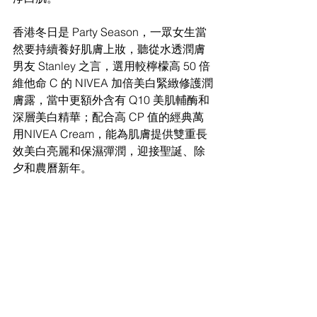
香港冬日是 Party Season，一眾女生當
然要持續養好肌膚上妝，聽從水透潤膚
男友 Stanley 之言，選用較檸檬高 50 倍
維他命 C 的 NIVEA 加倍美白緊緻修護潤
膚露，當中更額外含有 Q10 美肌輔酶和
深層美白精華；配合高 CP 值的經典萬
用NIVEA Cream，能為肌膚提供雙重長
效美白亮麗和保濕彈潤，迎接聖誕、除
夕和農曆新年。