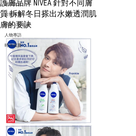
護膚品牌 NIVEA 針對不同膚
潮流生活
質 拆解冬日搽出水嫩透潤肌
音樂頻道
膚的要訣
活動・好去處
人物專訪
時光檔案