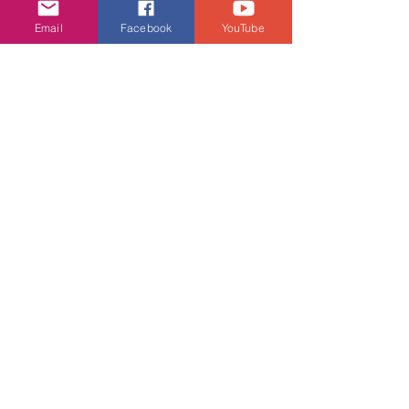
肌膚基礎
Email
Facebook
YouTube
• 輕潤質地不黏膩，容易被滲透肌底吸收
發揮深層修護功
效 • 同系列舒敏修復潤膚霜更額外添加
醫學級尿素成分
有效提高肌膚角膚質層鎖水力，72 小時
^強力保水一起
keep 住肌膚最佳水潤健康狀態。
針對性效能：乾敏肌 / 乾癢肌
使用方法：
• 只需將適量乳液輕輕塗勻全身，然後溫
和地向上打
圈及推開，令皮膚充分吸收。
• 配合 NIVEA CRÈME 使用，鞏固肌膚
屏障力
產地：西班牙
產品規格及建議零售價：
舒敏修復潤膚露 400 毫升 (HK$59.9)