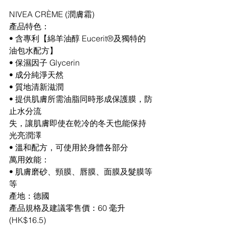
NIVEA CRÈME (潤膚霜)
產品特色：
• 含專利【綿羊油醇 Eucerit®及獨特的
油包水配方】
• 保濕因子 Glycerin
• 成分純淨天然
• 質地清新滋潤
• 提供肌膚所需油脂同時形成保護膜，防
止水分流
失，讓肌膚即使在乾冷的冬天也能保持
光亮潤澤
• 溫和配方，可使用於身體各部分
萬用效能：
• 肌膚磨砂、頸膜、唇膜、面膜及髮膜等
等
產地：德國
產品規格及建議零售價：60 毫升 
(HK$16.5)