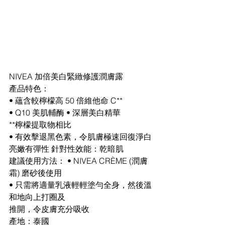
NIVEA 加倍美白緊緻修護潤膚露
產品特色：
• 蘊含較檸檬高 50 倍維他命 C**
• Q10 美肌輔酶 • 深層美白精華
**檸檬提取物相比
• 有效擊退黑色素，令肌膚極速回復淨白
亮嫩有彈性 針對性效能：乾暗肌
建議使用方法： • NIVEA CRÈME (潤膚
霜) 磨砂後使用
• 只需將適量乳液輕輕塗勻全身，然後溫
和地向上打圈及
推開，令皮膚充分吸收
產地：泰國