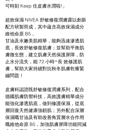
可時刻 Keep 住皮膚水潤啦!」
超效保濕 NIVEA 舒敏修復潤膚露以創新
配方研製而成，其中蘊含高效保濕成分
維他命原 B5，
甘油及水嫩美肌精華，能夠迅速滲透肌
底，長效舒敏修復肌膚；並幫助平衡肌
膚微生態，建立肌膚天然保護屏障，防
止水分流失，能 72 小時^長 效修護肌
膚，幫助大家持續對抗秋冬肌膚乾癢緊
繃問題！
皮膚科認證既舒敏修復潤膚系列，配合
德國肌膚防禦科技，高效護膚精華成分
能強化滲透肌底，做到修護保濕，從底
層回復天然健康強韌肌；另外配合深層
保濕嘅甘油及有助改善角質層水合作用
嘅維他命原 B5，加強肌膚屏障功能同減