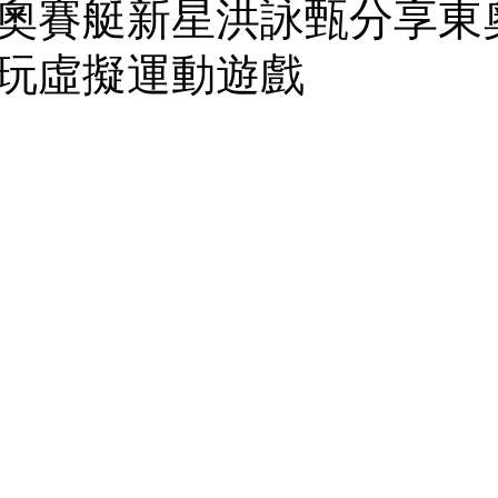
奧賽艇新星洪詠甄分享東
玩虛擬運動遊戲