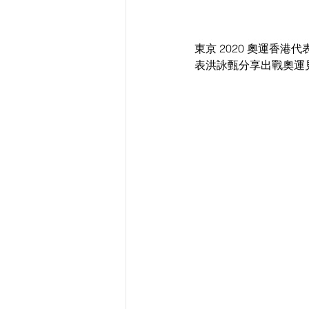
東京 2020 奧運香
表洪詠甄分享出戰奧運