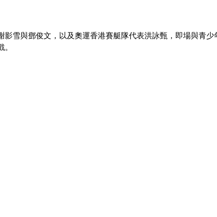
謝影雪與鄧俊文，以及奧運香港賽艇隊代表洪詠甄，即場與青少年
遊戲。