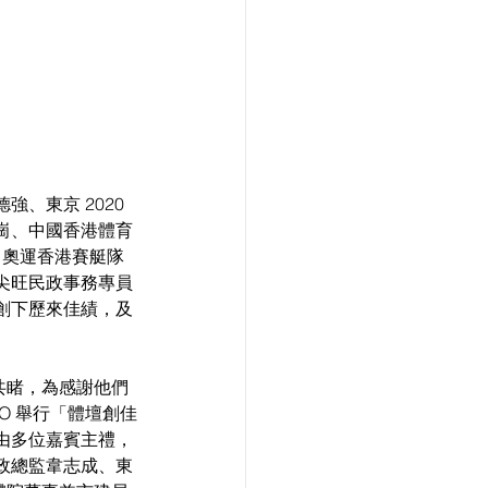
東京 2020 
崗、中國香港體育
0 奧運香港賽艇隊
尖旺民政事務專員
奧創下歷來佳績，及
共睹，為感謝他們
O 舉行「體壇創佳
由多位嘉賓主禮，
政總監韋志成、東