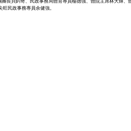
代表團團長貝鈞奇、民政事務局體育專員楊德強、體院主席林大輝、
尖旺民政事務專員余健強。