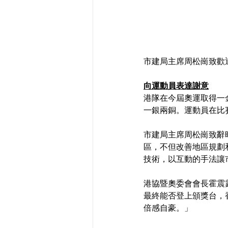
市建局主席周松崗致歡
向運動員表達謝意
港隊在今屆奧運取得一
一銀兩銅。運動員在比
市建局主席周松崗致辭
區，不但改善地區規劃和
技術，以互動的手法讓
港協暨奧委會會長霍震
最終能否登上頒獎台，
倍感自豪。」