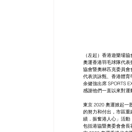
（左起）香港遊樂場協會
奧運香港羽毛球隊代表
協會暨奧林匹克委員會會
代表洪詠甄、香港體育
余健強出席 SPORT
感謝他們一直以來對運
東京 2020 奧運掀
的努力和付出，市區重建
績．振奮港人心」活動
包括港協暨奧委會會長