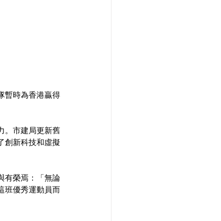
隊暫時為香港贏得
力。市建局更新舊
用了創新科技和虛擬
與有榮焉：「無論
這班優秀運動員而