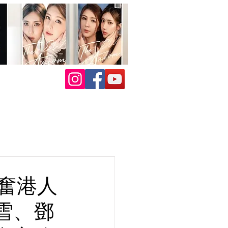
振奮港人
雪、鄧