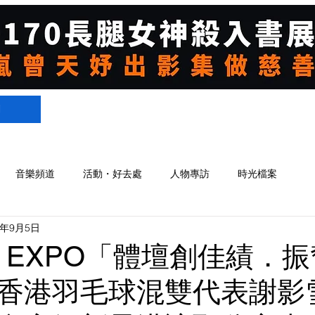
們
音樂頻道
活動・好去處
人物專訪
時光檔案
1年9月5日
S EXPO「體壇創佳績．
香港羽毛球混雙代表謝影