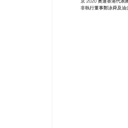
京 2020 奧運香港
非執行董事鄭泳舜及油