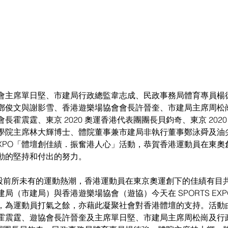
主席單日堅、市建局行政總監韋志成、民政事務局體育專員楊德強、
鄧俊文與謝影雪、香港遊樂場協會會長許晉奎、市建局主席周松
長霍震霆、東京 2020 奧運香港代表團團長貝鈞奇、東京 202
學院主席林大輝博士、體院董事兼市建局非執行董事鄭泳舜及油
S EXPO「體壇創佳績．振奮港人心」活動，恭賀香港運動員在東
動的堅持和付出的努力。
起一股前所未有的運動熱潮，香港運動員在東京奧運創下的佳績有目
局（市建局）與香港遊樂場協會（遊協）今天在 SPORTS EXP
，為運動員打氣之餘，亦藉此凝聚社會對香港體壇的支持。活動
霍震霆、遊協會長許晉奎及主席單日堅、市建局主席周松崗及行