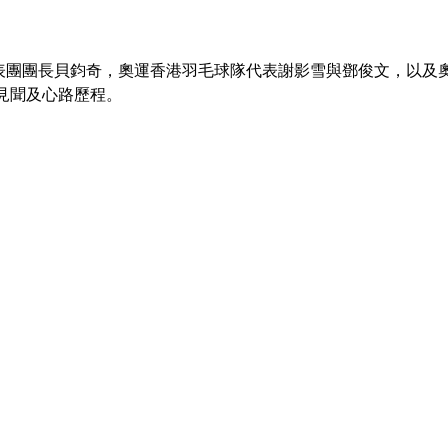
港代表團團長貝鈞奇，奧運香港羽毛球隊代表謝影雪與鄧俊文，以及
見聞及心路歷程。