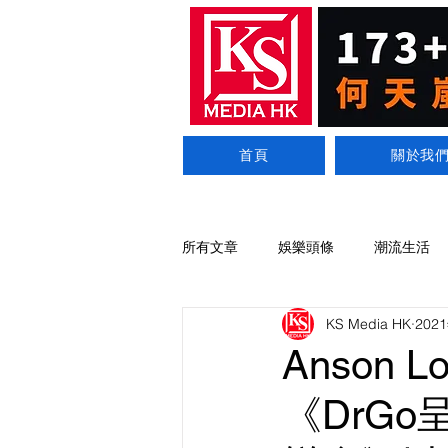
首頁
關於我
所有文章
娛樂頭條
潮流生活
KS Media HK
202
Anson
《DrGo呈