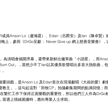
R成員Anson Lo（盧瀚霆）、Edan（呂爵安）及Ian（陳卓賢
晚上，參與《DrGo呈獻： Never Give up 網上慈善音樂會
ok」為演唱會揭開序幕，還帶來新鮮出爐單曲「小諧星」，而Anso
urn Out」，當然少不了Ian以其優美歌聲唱出多首大熱歌曲，
」。
重頭戲，是Anson Lo 及Edan首次在現場獻唱《大叔的愛》
愛教主」，這勾起這對「田牧CP」拍攝劇集期間的點滴回憶；
同在繁忙工作下保持正面樂觀的重要性，所以他們三人作為DrGo
，當遇上情緒困擾時，應向專業人士求助。