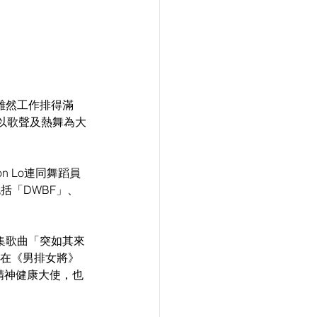
）雖然工作排得滿
》，以歌聲及熱舞為大
n Lo連同舞蹈員
包括「DWBF」、
劇集歌曲「突如其來
而在《男排女將》
精神健康大使，也