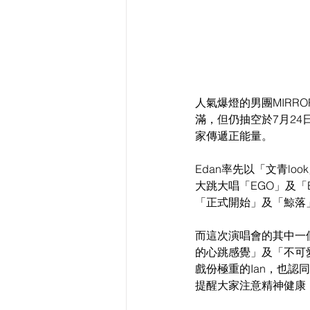
人氣爆燈的男團MIRRO
滿，但仍抽空於7月24日
家傳遞正能量。
Edan率先以「文青lo
大跳大唱「EGO」及「B
「正式開始」及「鯨落
而這次演唱會的其中一個
的心跳感覺」及「不可
戲份極重的Ian，也認
提醒大家注意精神健康