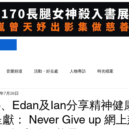
們
音樂頻道
活動・好去處
人物專訪
時光檔案
1年7月26日
 Lo、Edan及Ian分享精神
獻： Never Give up 