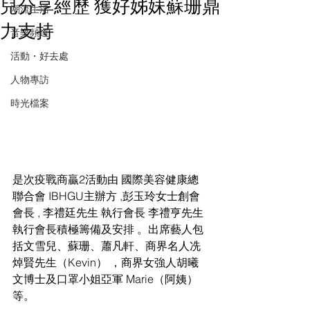
兒分享經歷 獲好姊妹蘇珊鼎
潮流生活
力支持
音樂頻道
活動・好去處
人物專訪
時光檔案
是次疫戰商贏2活動由 國際美容健康總
聯合會 IBHGU主辦方 ,彭玉玲女士創會
會長 , 李禮廷先生 執行會長 李禮亨先生 
執行會長積極籌備及安排 。出席藝人包
括文雪兒、蘇珊、蕭凡軒、商界名人冼
焯賢先生（Kevin） ，商界女強人胡曦
文博士及口罩小姐亞軍 Marie（阿姨）
等。