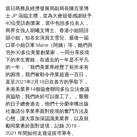
當日商務及經濟發展局副局長陳百里博
士 JP 蒞臨主禮，並為大會頒發感謝狀予
40位受訪創業家，當中包括多位名人，
商界女強人胡曦文博士、香港小姐陸詩
韻小姐，知名女演員文雪兒、最後一屆
口罩小姐亞軍 Marie（阿姨）等，她們與
另外30多位美業創業家，一同分享疫境
下的求生實錄，在過去的一年是不平凡
的一年，「我們美業界經歷了前所未有
的困境，我們被勒令停業超過一百日，
直至2021年2月18日在各方的爭取下，
本港美業界14個協會聯同多位立法會議
員協助，我們終於可以復工了。」艱難
的日子總會過去，他們十分榮幸獲出版
社邀請分享業界面對疫境的奮鬥方法及
心態，讓大眾加深認識美業界，以及鼓
勵同業勇於面對逆境，記錄 2019 – 
2021 年間如何走過這疫市寒冬。