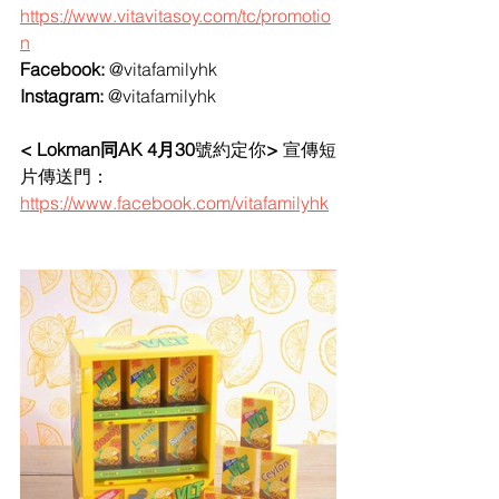
https://www.vitavitasoy.com/tc/promotio
n
Facebook: 
@vitafamilyhk 
Instagram: 
@vitafamilyhk 
< Lokman同AK 4月30
號約定你
> 
宣傳短
片傳送門： 
https://www.facebook.com/vitafamilyhk