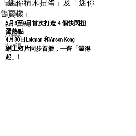
「迷你積木扭蛋」及「迷你
潮流生活
售賣機」
音樂頻道
5月8至9日首次打造 4 個快閃扭
活動・好去處
蛋熱點 
人物專訪
4月30日Lokman 和Anson Kong 
時光檔案
網上短片同步首播，一齊「澀得
起」! 