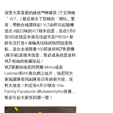
深受大眾喜愛的維他
™
檸檬茶 (下文簡稱
「 VLT」) 最近推出了型格的「潮玩」驚
喜，帶動全城澀得起! VLT由即日起隨機
送出 6款口味的VLT積木扭蛋，並在5月8
至9日在指定本港百佳超市及FRESH 新
鮮生活打造4 個極具玩味的快閃扭蛋熱
點，送出全港限量100部迷你
VLT
售賣機
(展示箱)及積木扭蛋，誓必成為扭蛋迷和
VLT 
粉絲的收藏珍品 ! 
VLT
更夥拍強尼同男團 Mirror成員
Lokman和AK推出網上短片，強尼同大
家揭露隊長同副隊長日常絕密片段，笑
料大放送！約定你4月30號在 Vita 
Family Facebook (@vitafamilyhk)首播，
誓必引起大家笑到澀一聲！