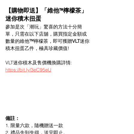
【購物即送】「維他™檸檬茶」
迷你積木扭蛋
參加是次「潮玩」驚喜的方法十分簡
單，只需在以下店舖，購買指定金額或
數量的維他
™
檸檬茶，即可獲贈
VLT
迷你
積木扭蛋乙件，極具珍藏價值! 
VLT迷你積木及售價機換購詳情: 
https://bit.ly/3eC95eU
備註： 
1. 限量六款，隨機贈送一款 
2. 禮品先到先得，送完即止。 