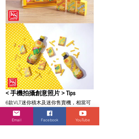
< 手機拍攝創意照片 > Tips 
6款VLT迷你積木及迷你售賣機，相當可
愛，喜愛打卡的你，當然要拍攝一些
「澀得起」的照片! 要訣是注意拍攝角
Email
Facebook
YouTube
度、構圖、色彩和光的運用： 
⚫ 拍攝角度： 