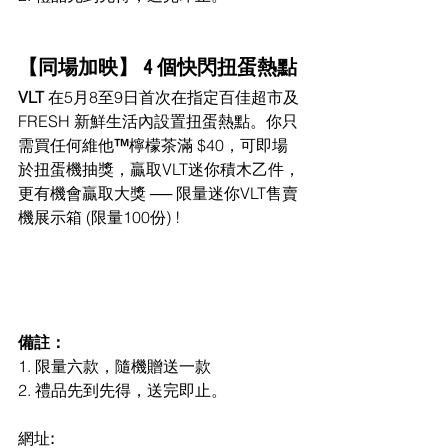
【同場加映】 4 個快閃扭蛋熱點 
VLT 
在5月8至9日首次在指定百佳超市及
FRESH 新鮮生活內設置扭蛋熱點。你只
需買任何維他
™
檸檬茶滿 $40，可即場
於扭蛋機抽獎，贏取VLT迷你積木乙件，
更有機會贏取大獎 ── 限量迷你VLT售賣
機展示箱 (限量100份) ! 
備註： 
1. 限量六款，隨機贈送一款 
2. 禮品先到先得，送完即止。 
網址
: 