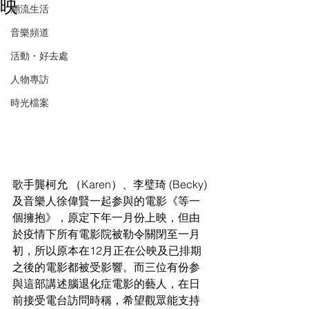
映
潮流生活
音樂頻道
活動・好去處
人物專訪
時光檔案
歌手龔柯允 （Karen）、李璧琦 (Becky)
及音樂人徐偉賢一起参與的電影《等一
個擁抱》，原定下年一月份上映，但由
於疫情下所有電影院被勒令關閉至一月
初，所以原本在12月正在公映及已排期
之後的電影都被受影響。而三位有份参
與這部講述腦退化症電影的藝人，在日
前接受電台訪問時稱，希望觀眾能支持