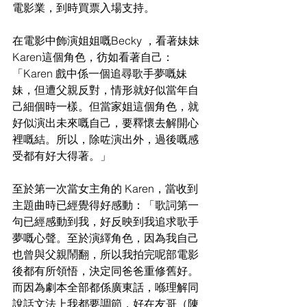
電影業，到時買票入場支持。
在電影中飾演姐姐嘅Becky ，看著妹妹
Karen這個角色，彷如看著自己：
「Karen 戲中係一個追尋歌手夢嘅妹
妹，但遭父親反對，情形就好似當年自
己細個時一樣。但當家姐這個角色，就
好似演出未來嘅自己，要釋懷去解開心
裡嘅結。所以，除咗演出外，過後嘅感
受都有好大得著。」
至於第一次當女主角的 Karen，當收到
主題曲時已經覺得好感動：「歌詞第一
句已經感動到我，好反映到我追求歌手
夢嘅心聲。至於演繹角色，因為我自己
也曾與父親鬧翻，所以我拍完呢部電影
後都有所領悟，決定同爸爸重修舊好。
而因為劇本全部都係廣東話，喺理解同
說話文法上我都要調節，好在友哥（陳