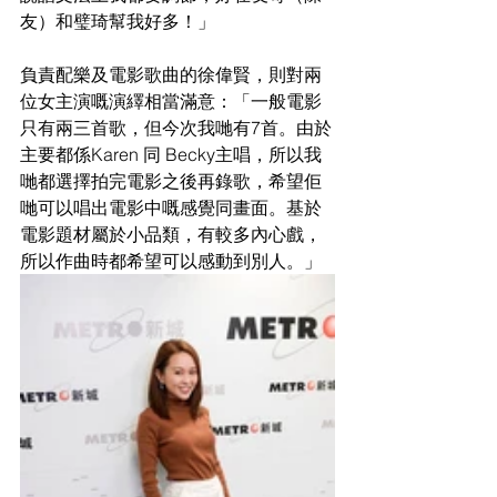
友）和璧琦幫我好多！」
負責配樂及電影歌曲的徐偉賢，則對兩
位女主演嘅演繹相當滿意：「一般電影
只有兩三首歌，但今次我哋有7首。由於
主要都係Karen 同 Becky主唱，所以我
哋都選擇拍完電影之後再錄歌，希望佢
哋可以唱出電影中嘅感覺同畫面。基於
電影題材屬於小品類，有較多內心戲，
所以作曲時都希望可以感動到別人。」