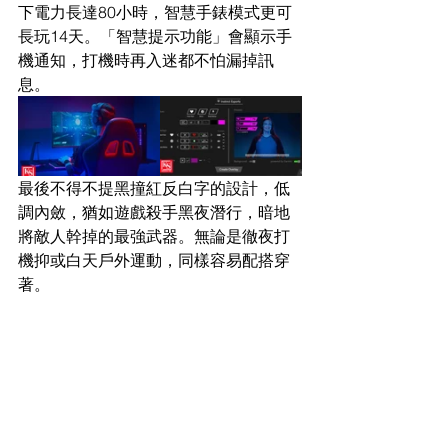
下電力長達80小時，智慧手錶模式更可
長玩14天。「智慧提示功能」會顯示手
機通知，打機時再入迷都不怕漏掉訊
息。
最後不得不提黑撞紅反白字的設計，低
調內斂，猶如遊戲殺手黑夜潛行，暗地
將敵人幹掉的最強武器。無論是徹夜打
機抑或白天戶外運動，同樣容易配搭穿
著。