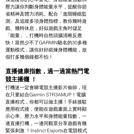
壓力讓你判斷身體能量水平，提醒你節
省精神及體力消耗。配合「進階睡眠監
測」及追蹤多項身體指標，教你幾時遊
戲、幾時休息，好似遊戲主角吋儲足
「能量」，打機時自然頭腦清晰反應
快！當然少不了GARMIN馳名的30多種
運動模式，讓你好好緞煉身體機能，放
假打多幾個鐘都不怕！
直播健康指數，過一過當熱門電
競主播癮 ！
打機迷一定會睇電競主播影片偷師，現
在只要結合Garmin STR3AMUP！電腦
直播程式，你都可以做主播！手錶接駁
應用程式後，便能在遊戲畫面上實時顯
示心率、壓力水平和身體能量指數，一
邊直播打機，一邊同觀眾分享遊戲有幾
緊張刺激 ！Instinct Esports在電競模式