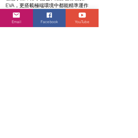
EVA，更搭載極端環境中都能精準運作
的各項功能，讓你像EVA 駕駛員與N 
ERV成員般激發血液中本我潛能，無所
Email
Facebook
YouTube
畏懼地前進！
Instinct Esports電競版及Instinct各系