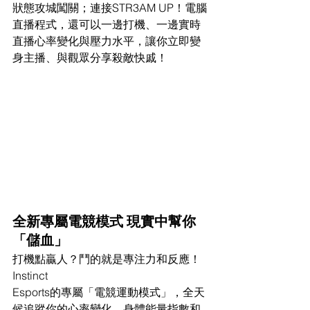
狀態攻城闖關；連接STR3AM UP！電腦
直播程式，還可以一邊打機、一邊實時
直播心率變化與壓力水平，讓你立即變
身主播、與觀眾分享殺敵快戚！
全新專屬電競模式 現實中幫你
「儲血」
打機點贏人？鬥的就是專注力和反應！
Instinct
Esports的專屬「電競運動模式」，全天
候追蹤你的心率變化、身體能量指數和