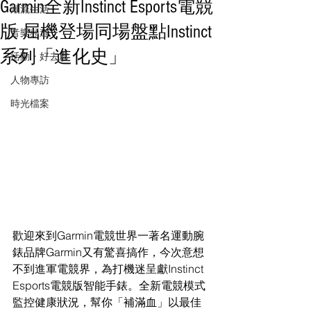
Garmin全新Instinct Esports電競
潮流生活
版 屈機登場同場盤點Instinct
音樂頻道
系列「進化史」
活動・好去處
人物專訪
時光檔案
歡迎來到Garmin電競世界一著名運動腕
錶品牌Garmin又有驚喜搞作，今次意想
不到進軍電競界，為打機迷呈獻Instinct 
Esports電競版智能手錶。全新電競模式
監控健康狀況，幫你「補滿血」以最佳