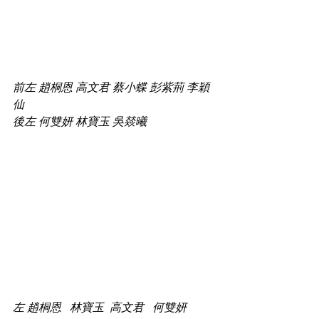
前左 趙桐恩 高文君 蔡小蝶 彭紫荊 李穎
仙 
後左 何雙妍 林寶玉 吳燚曦
左 趙桐恩   林寶玉  高文君   何雙妍