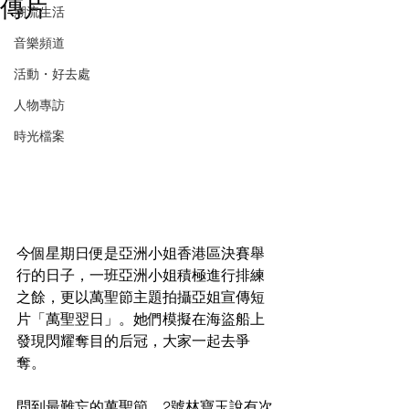
傳片
潮流生活
音樂頻道
活動・好去處
人物專訪
時光檔案
今個星期日便是亞洲小姐香港區決賽舉
行的日子，一班亞洲小姐積極進行排練
之餘，更以萬聖節主題拍攝亞姐宣傳短
片「萬聖翌日」。她們模擬在海盜船上
發現閃耀奪目的后冠，大家一起去爭
奪。
問到最難忘的萬聖節，2號林寶玉說有次