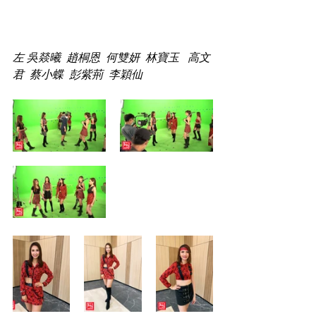
左 吳燚曦  趙桐恩  何雙妍  林寶玉   高文
君  蔡小蝶  彭紫荊  李穎仙