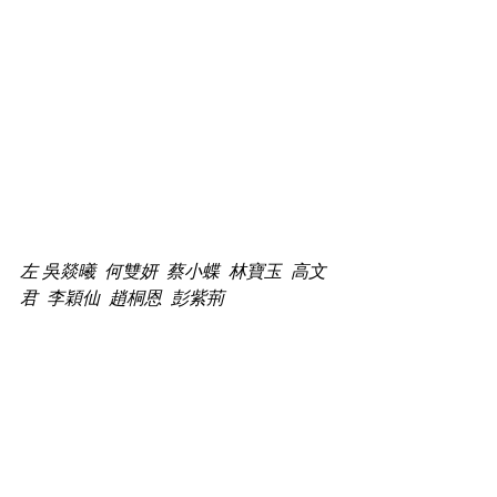
左 吳燚曦  何雙妍  蔡小蝶  林寶玉  高文
君  李穎仙  趙桐恩  彭紫荊