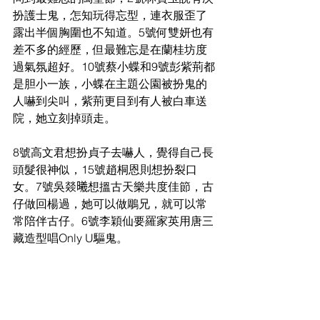
扮護士鬼，怎知玩得忘型，連衣服歪了
露出半個胸圍也不知道。5號何雙妍也有
差不多的經歷，但最難忘是在蘭桂坊度
過氣氛超好。10號蔡小蝶和9號彭紫荊都
是胆小一族，小蝶在主題公園被扮鬼的
人嚇到尖叫，紫荊更目到有人被白車送
院，她立刻掉頭走。
8號高文君想扮貞子去嚇人，覺得自己長
頭髮很神似，15號趙桐恩則想扮裂口
女。7號吳燚𣌀想搵古天樂共度佳節，古
仔做回楊過，她可以做鵰兄，就可以常
常陪伴古仔。6號李穎仙要羅家英用唐三
藏造型唱Only U驅鬼。