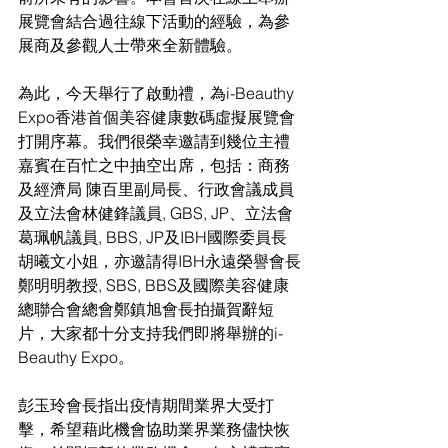
展覽會結合過往線下活動的經驗，為參
展商及參觀人士帶來全新體驗。 
為此，今天舉行了啟動禮，為i-Beauthy 
Expo香港首個美容健康數碼虛擬展覽會
打開序幕。我們很榮幸邀請到幾位主禮
嘉賓在百忙之中抽空出席，包括：商務
及經濟局 陳百里副局長、行政會議成員
及立法會林健鋒議員, GBS, JP、立法會
葛珮帆議員, BBS, JP及IBH國際委員長
胡曦文小姐，亦邀請得IBH永遠榮譽會長
鄭明明教授, SBS, BBS及國際美容健康
總聯合會總會鄭鎮旭會長拍攝賀辭短
片，大家都十分支持我們即將舉辦的i-
Beauthy Expo。 
彭玉玲會長指出疫情期間業界大受打
擊，希望藉此機會協助業界業務儘快恢