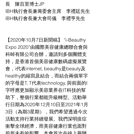
長　陳百里博士JP 
IBH執行會長兼籌委會主席　李禮廷先生
IBH執行會長兼大會司儀　李禮亨先生
【2020年10月7日新聞稿】 “i-Beauthy 
Expo 2020”由國際美容健康總聯合會與
科晫有限公司合辦，邀請到多個團體支
持，是香港首個美容健康數碼虛擬展覽
會，i代表internet, beauthy是beauty及
healthy的縮寫及結合，而結合兩個單字
的字母是T, T代表technology, 與前面的I
字呼應更加顯示美容業界在IT科技的幫
助下，整個行業都能升級轉型。活動舉
行日期為2020年12月10日至2021年1月
3日（為期3星期），我們希望透過今次
活動支持行業持續發展。我們深明疫症
衝擊全球經濟，而美容健康行業也面對
前所未有的影響。本會首次在線上舉辦