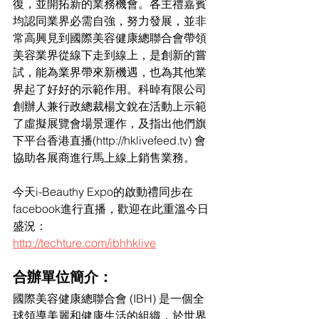
復，並開拓新的業務機會。各主禮嘉賓
均認同業界必需自強，努力發展，並非
常高興見到國際美容健康總聯合會帶領
美容業界從線下走到線上，是創新的嘗
試，能為業界帶來新機遇，也為其他業
界起了好好的示範作用。科晫有限公司
創辦人兼行政總裁楊文銳在活動上示範
了虛擬展覽會場景運作，及指出他們旗
下平台香港直播(http://hklivefeed.tv) 會
協助各展商進行馬上線上銷售業務。 
今天i-Beauthy Expo的啟動禮同步在
facebook進行直播，歡迎在此重溫今日
盛況： 
http://techture.com/ibhhklive
合辦單位簡介： 
國際美容健康總聯合會 (IBH) 是一個全
球領導美麗和健康生活的組織，於世界