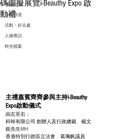
碼虛擬展覽i-Beauthy Expo 啟
潮流生活
動禮
音樂頻道
活動・好去處
人物專訪
時光檔案
主禮嘉賓齊齊參與主持i-Beauthy 
Expo啟動儀式
由左至右：
科晫有限公司 創辦人及行政總裁　楊文
銳先生MH 
香港特別行政區立法會　葛珮帆議員