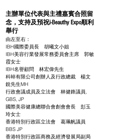
主辦單位代表與主禮嘉賓合照留
念，支持及預祝i-Beauthy Expo順利
舉行
由左至右：
IBH國際委員長　胡曦文小姐
IBH美容行業發展常務委員會主席　郭敏
霞女士 
IBH名譽顧問　林宏偉先生
科晫有限公司創辦人及行政總裁　楊文
銳先生MH 
行政會議成員及立法會　林健鋒議員, 
GBS, JP
國際美容健康總聯合會創會會長　彭玉
玲女士 
香港特別行政區立法會　葛珮帆議員
BBS JP 
香港特別行政區商務及經濟發展局副局