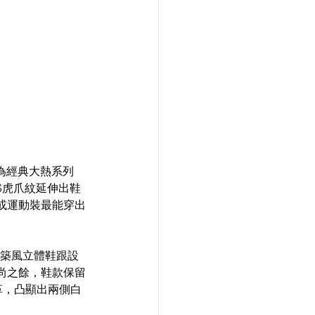
ICS虎爪紋延伸出鞋
或運動裝最能穿出
的建築風立體鞋跟設
尚之餘，鞋款保留
革，凸顯出兩側白