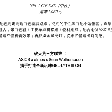
GEL-LYTE XXX（中性） 
港幣1,050元 
II OG的配色則走高端白色基調路線，簡約的中性黑白配不落俗套，
鞋舌，米白色鞋面由皮革與拼接網面物料組成，配合兩側ASICS
營造立體視覺效果；再點綴金屬窩釘，從細節營造出時尚感。 
破天荒三方聯乘 ！ 
ASICS x atmos x Sean Wotherspoon 
攜手打造全新玩味GEL-LYTE III OG 