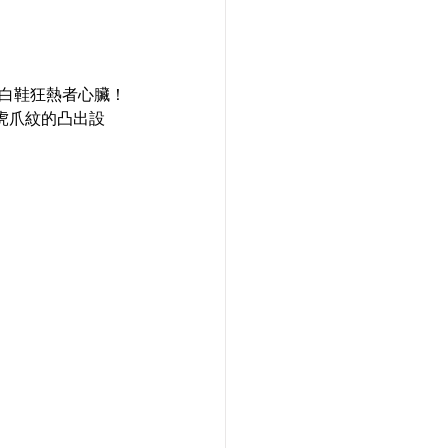
直擊白鞋狂熱者心臟！
虎爪紋的凸出設