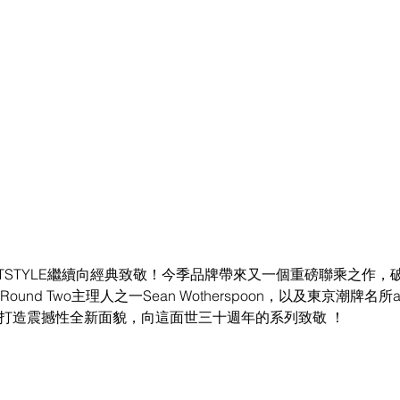
SPORTSTYLE繼續向經典致敬！今季品牌帶來又一個重磅聯乘之作
und Two主理人之一Sean Wotherspoon，以及東京潮牌名所
II OG打造震撼性全新面貌，向這面世三十週年的系列致敬 ！ 