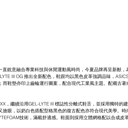
 GEL-LYTE III OG 推出全新配色，鞋跟均以黑色皮革強調品味，AS
；而鞋墊亦印上齒輪運行圖案，配合現代工業風主題。配襯古著
 XXX，繼續沿用GEL-LYTE III 標誌性分離式鞋舌，並採用獨特
又搶眼，以奶白色搭配型格黑色的復古配色亦符合現代美學。時
YTEFOAM技術，滿載舒適感。鞋面則採用立體網格配以合成皮