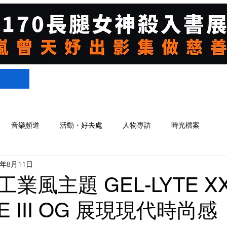
們
音樂頻道
活動・好去處
人物專訪
時光檔案
0年8月11日
業風主題 GEL-LYTE XX
TE III OG 展現現代時尚感