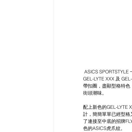
 ASICS SPORTSTYLE 一直銳意融合專業科技與休閒運動風時尚，今夏品牌再呈新猷，為經典大熱系列 
GEL-LYTE XXX 及
帶扣圈，盡顯型格特色
街頭潮味。 
配上新色的GEL-LYTE
計，簡簡單單已經型格
了連接至中底的招牌FL
色的ASICS虎爪紋。 