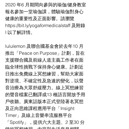
2020 年6 月期間向參與的瑜伽/健身教室
報名參加一堂瑜伽課，體驗瑜伽對身心
健康的重要性及正面影響。請瀏覽
https://bit.ly/yogaformedicalstaff 及附錄
I 以了解詳情。
lululemon 及聯合國基金會於去年10 月
推出「Peace on Purpose」計劃，旨在
支援聯合國及前線人道主義工作者在面
臨全球性挑戰下保持身心健康。計劃近
日推出免費線上冥想練習，幫助大家面
對逆境、不確定性及急速的變化，以聲
音治療為大眾舒緩壓力。線上冥想練習
的聲音檔案已翻譯成13 種語言開放予用
戶收聽。廣東話版本正式登陸著名冥想
及正向思維課程應用平台「Insight 
Timer」及線上音樂串流服務平台
「Spotify」，提供六大主題、2 至30 分