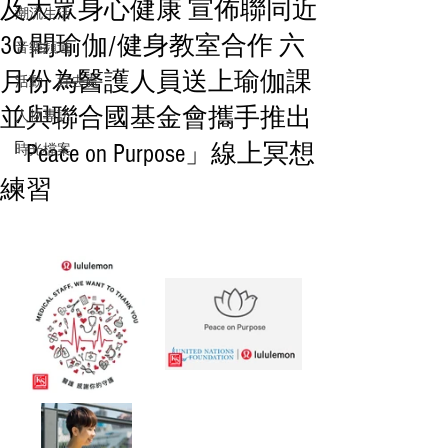
及大眾身心健康 宣佈聯同近
潮流生活
30 間瑜伽/健身教室合作 六
音樂頻道
月份為醫護人員送上瑜伽課
活動・好去處
並與聯合國基金會攜手推出
人物專訪
「Peace on Purpose」線上冥想
時光檔案
練習