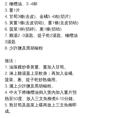
2. 橄欖油、3 -4杯
3. 薑1片
4. 甘荀3條(去皮)、金橘5 -6粒(切片)
5. 黃薑1條(去皮切幼)、薑1條(去皮切幼)
6. 菠菜1杯(切碎)、蔥1條(切幼)
7. 雞湯2 -3湯匙、提子乾2湯匙、橄欖油
3湯匙
8. 少許鹽及黑胡椒粉
做法：
1. 油落鑊炒香黃薑、薑加入甘荀。
2. 淋上雞湯蓋上至軟身；再加入金橘、
菠菜、蔥、提子乾炒熟備用。
3. 灑上少許鹽及黑胡椒粉。
4. 中火下將橄欖油倒入煲內加入薑片預
熱至50度、放入三文魚柳煮8-10分鐘。
5. 熟甘荀及蔬菜上碟再放上三文魚柳即
成。