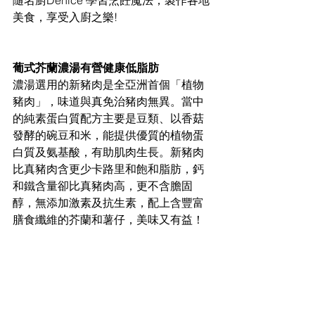
隨名廚Denice 學習烹飪魔法，製作各地
美食，享受入廚之樂! 
葡式芥蘭濃湯有營健康低脂肪
濃湯選用的新豬肉是全亞洲首個「植物
豬肉」，味道與真免治豬肉無異。當中
的純素蛋白質配方主要是豆類、以香菇
發酵的碗豆和米，能提供優質的植物蛋
白質及氨基酸，有助肌肉生長。新豬肉
比真豬肉含更少卡路里和飽和脂肪，鈣
和鐵含量卻比真豬肉高，更不含膽固
醇，無添加激素及抗生素，配上含豐富
膳食纖維的芥蘭和薯仔，美味又有益！