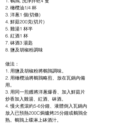
1. 鵪鶉, 洗淨拌乾4 隻
2. 橄欖油1/4 杯
3. 洋蔥1 個(切條)
4. 鮮菇200克(切片)
5. 雞湯1 杯半
6. 紅酒1 杯
7. 砵酒3 湯匙
8. 鹽及胡椒粉調味
做法：
1. 用鹽及胡椒粉將鵪鶉調味。
2. 用橄欖油將鵪鶉略煎、放在瓦鍋內備
用。
3. 用同一煎鑊將洋蔥爆香、加入鮮菇片
炒香加入雞湯、紅酒、砵酒。
4. 慢火煮滾約5-6分鐘、液體倒入瓦鍋內
放入已預熱200C焗爐烤25分鐘或鵪鶉全
熟。鵪鶉上碟淋上砵酒汁。