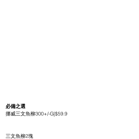
必備之選
挪威三文魚柳300+/-G|$59.9
三文魚柳2塊