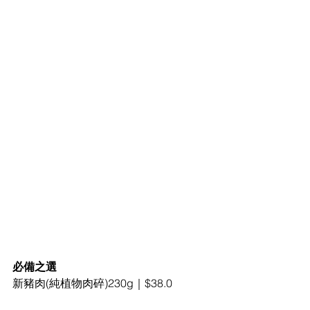
必備之選
新豬肉(純植物肉碎)230g｜$38.0