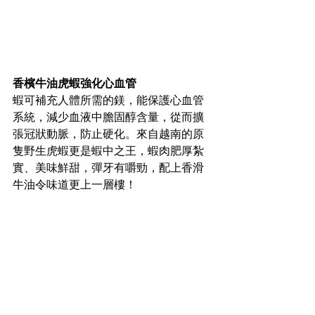
香檳牛油虎蝦強化心血管
蝦可補充人體所需的鎂，能保護心血管
系統，減少血液中膽固醇含量，從而擴
張冠狀動脈，防止硬化。來自越南的原
隻野生虎蝦更是蝦中之王，蝦肉肥厚紮
實、美味鮮甜，彈牙有嚼勁，配上香滑
牛油令味道更上一層樓！