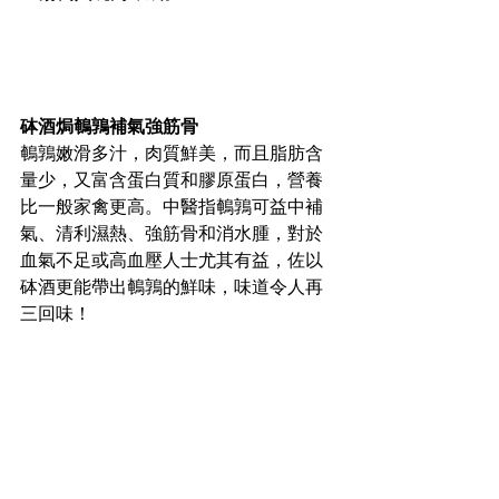
砵酒焗鵪鶉補氣強筋骨
鵪鶉嫩滑多汁，肉質鮮美，而且脂肪含
量少，又富含蛋白質和膠原蛋白，營養
比一般家禽更高。中醫指鵪鶉可益中補
氣、清利濕熱、強筋骨和消水腫，對於
血氣不足或高血壓人士尤其有益，佐以
砵酒更能帶出鵪鶉的鮮味，味道令人再
三回味！