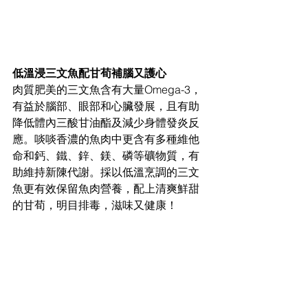
低溫浸三文魚配甘荀補腦又護心
肉質肥美的三文魚含有大量Omega-3，
有益於腦部、眼部和心臟發展，且有助
降低體內三酸甘油酯及減少身體發炎反
應。啖啖香濃的魚肉中更含有多種維他
命和鈣、鐵、鋅、鎂、磷等礦物質，有
助維持新陳代謝。採以低溫烹調的三文
魚更有效保留魚肉營養，配上清爽鮮甜
的甘荀，明目排毒，滋味又健康！