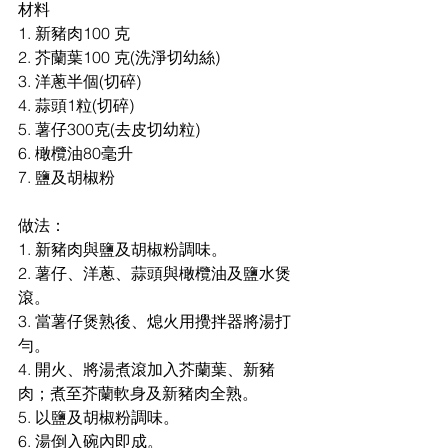
材料
1. 新豬肉100 克
2. 芥蘭葉100 克(洗淨切幼絲)
3. 洋蔥半個(切碎)
4. 蒜頭1粒(切碎)
5. 薯仔300克(去皮切幼粒)
6. 橄欖油80毫升
7. 鹽及胡椒粉
做法：
1. 新豬肉與鹽及胡椒粉調味。
2. 薯仔、洋蔥、蒜頭與橄欖油及鹽水煲
滾。
3. 當薯仔煲熟後、熄火用攪拌器將湯打
勻。
4. 開火、將湯煮滾加入芥蘭葉、新豬
肉；煮至芥蘭軟身及新豬肉全熟。
5. 以鹽及胡椒粉調味。
6. 湯倒入碗內即成。