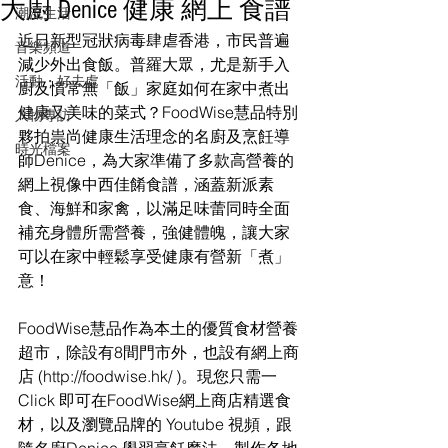
大廚 Denice 健康 網上 食譜
潮流生活
近日新型冠狀病毒肆虐香港，市民普遍
音樂頻道
減少外出食飯。普羅大眾，尤是新手入
活動・好去處
廚及慣常無「飯」家庭如何在家中煮出
健康又美味的菜式？FoodWise慧品特別
人物專訪
夥拍祟尚健康生活理念的名廚及烹飪導
時光檔案
師Denice，為大家準備了多款高營養的
網上視像中西佳餚食譜，涵蓋新派素
食、海鮮和家禽，以滿足味蕾同時全面
補充身體所需營養，強健體魄，讓大家
可以在家中輕鬆享受健康有營新「煮」
意！
FoodWise慧品作為本土的優質食材營養
超市，除設有8間門市外，也設有網上商
店 (http://foodwise.hk/ )。現您只需一 
Click 即可在FoodWise網上商店精選食
材，以及瀏覽品牌的 Youtube 視頻，跟