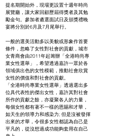
提名期開始外，現場更設置十週年時尚
展覽廳，讓大家回顧歷屆得獎者及其勉
勵金句。參加者遴選面試日及頒獎禮晚
宴將分別於6月及7月尾舉行。
一般的選美活動多以美貌或形象作首要
條件，忽略了女性對社會的貢獻，城市
女青商會由2011年起籌辦「全港時尚專
業女性選舉」，希望透過嘉許一眾於各
領域俱出色的女性模範，推動社會欣賞
女性的價值和對社會的貢獻。
「全港時尚專業女性選舉」透過選出多
位具代表性的傑出女性，嘉許其對社會
所作的貢獻之餘，亦凝聚各人的力量，
每個女性都有著不一樣的恩賜和才華，
如天生的領導力和感染力; 但是沒被發揮
出來的才華，令很多女性都認為自己是
平凡的，從沒想過成功能夠套用在自己
身上。