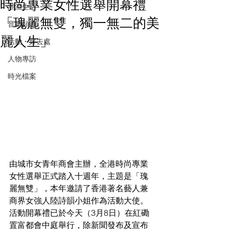
時尚專業女性選舉開幕禮
潮流生活
「瑰麗無雙，獨一無二的美
音樂頻道
麗人生」
活動・好去處
人物專訪
時光檔案
由城市女青年商會主辦，全港時尚專業
女性選舉正式踏入十週年，主題是「瑰
麗無雙」，本年邀請了香港著名藝人兼
商界女強人陸詩韻小姐作為活動大使。
活動開幕禮已於今天（3月8日）在紅磡
置富都會中庭舉行，除新聞發布及宣布