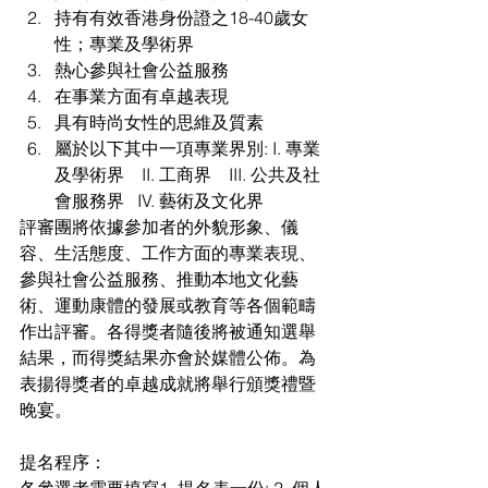
持有有效香港身份證之18-40歲女
性；專業及學術界  
熱心參與社會公益服務  
在事業方面有卓越表現  
具有時尚女性的思維及質素  
屬於以下其中一項專業界別: I. 專業
及學術界    II. 工商界    III. 公共及社
會服務界   IV. 藝術及文化界 
評審團將依據參加者的外貌形象、儀
容、生活態度、工作方面的專業表現、
參與社會公益服務、推動本地文化藝
術、運動康體的發展或教育等各個範疇
作出評審。各得獎者隨後將被通知選舉
結果，而得獎結果亦會於媒體公佈。為
表揚得獎者的卓越成就將舉行頒獎禮暨
晚宴。
提名程序：
各參選者需要填寫1. 提名表一份; 2. 個人