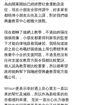
為由開幕開始已經經歷社會運動及疫
症，現在小朋友全部停課中，好多家長
都唔俾小朋友出街及上課，對於我們做
興趣教育中心都幾大挑戰。
現在都轉了做網上教學，不過始終隔住
個個視像，小朋友都要得到家長的監督
下才能自律地跟着我練習。我唔知道政
府之前公布嘅紓困措施上用乜嘢標準來
衡量中小企的支援問題，不過竟然沒有
任何支援在教育方面令我都比較驚訝。
個人認為教育都比較重要，所以都希望
政府能夠幫下我哋經營興趣教育呢方面
嘅公司。」
Wilson更表示幸好遇上良心業主一直以
來的幫忙及減租，所以作為新租客的佢
亦都感到幸運。 至於一直出心出力做善