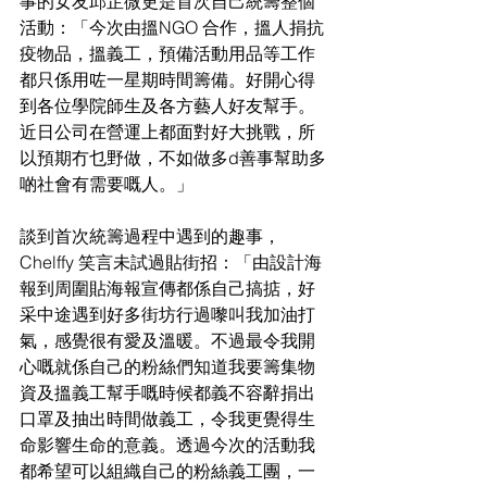
事的女友邱芷微更是首次自己統籌整個
活動：「今次由搵NGO 合作，搵人捐抗
疫物品，搵義工，預備活動用品等工作
都只係用咗一星期時間籌備。好開心得
到各位學院師生及各方藝人好友幫手。
近日公司在營運上都面對好大挑戰，所
以預期冇乜野做，不如做多d善事幫助多
啲社會有需要嘅人。」
談到首次統籌過程中遇到的趣事，
Chelffy 笑言未試過貼街招：「由設計海
報到周圍貼海報宣傳都係自己搞掂，好
采中途遇到好多街坊行過嚟叫我加油打
氣，感覺很有愛及溫暖。不過最令我開
心嘅就係自己的粉絲們知道我要籌集物
資及搵義工幫手嘅時候都義不容辭捐出
口罩及抽出時間做義工，令我更覺得生
命影響生命的意義。透過今次的活動我
都希望可以組織自己的粉絲義工團，一