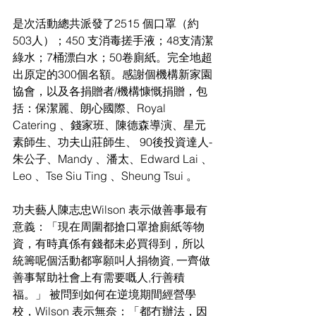
是次活動總共派發了2515 個口罩（約
503人）；450 支消毒搓手液；48支清潔
綠水；7桶漂白水；50卷廁紙。完全地超
出原定的300個名額。感謝個機構新家園
協會，以及各捐贈者/機構慷慨捐贈，包
括：保潔麗、朗心國際、Royal 
Catering 、錢家班、陳德森導演、星元
素師生、功夫山莊師生、 90後投資達人-
朱公子、Mandy 、潘太、Edward Lai 、
Leo 、Tse Siu Ting 、Sheung Tsui 。
功夫藝人陳志忠Wilson 表示做善事最有
意義：「現在周圍都搶口罩搶廁紙等物
資，有時真係有錢都未必買得到，所以
統籌呢個活動都寧願叫人捐物資, 一齊做
善事幫助社會上有需要嘅人,行善積
福。」 被問到如何在逆境期間經營學
校，Wilson 表示無奈：「都冇辦法，因