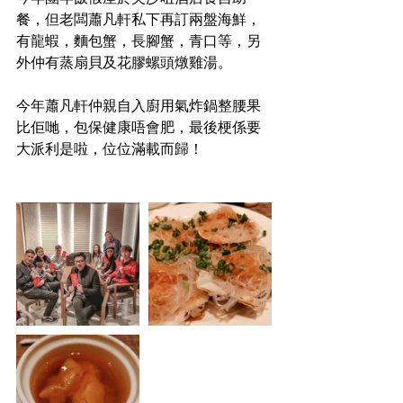
餐，但老闆蕭凡軒私下再訂兩盤海鮮，
有龍蝦，麵包蟹，長腳蟹，青口等，另
外仲有蒸扇貝及花膠螺頭燉雞湯。
今年蕭凡軒仲親自入廚用氣炸鍋整腰果
比佢哋，包保健康唔會肥，最後梗係要
大派利是啦，位位滿載而歸！