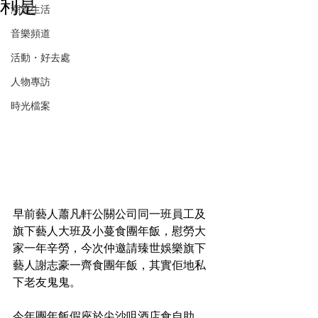
利是
潮流生活
音樂頻道
活動・好去處
人物專訪
時光檔案
早前藝人蕭凡軒公關公司同一班員工及
旗下藝人大班及小蔓食團年飯，慰勞大
家一年辛勞，今次仲邀請臻世娛樂旗下
藝人謝志豪一齊食團年飯，其實佢地私
下老友鬼鬼。
今年團年飯假座於尖沙咀酒店食自助