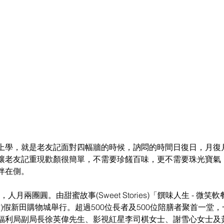
上學，就是老友記面對四幅牆的時候，訥悶的時間日復日，月復
讓老友記重現歡顏很簡單，不需要珍饈百味，更不需要珠光寶氣
伴在側。
，人月兩團圓。由甜蜜故事(Sweet Stories)「饌味人生 - 微
六)假新田購物城舉行。超過500位長者及500位陪膳者聚首一堂
福利局副局長徐英偉先生、影視紅星李司棋女士、謝雪心女士及