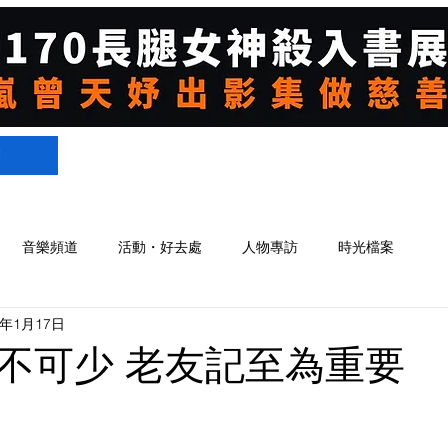
們
音樂頻道
活動・好去處
人物專訪
時光檔案
0年1月17日
不可少 老友記至為重要