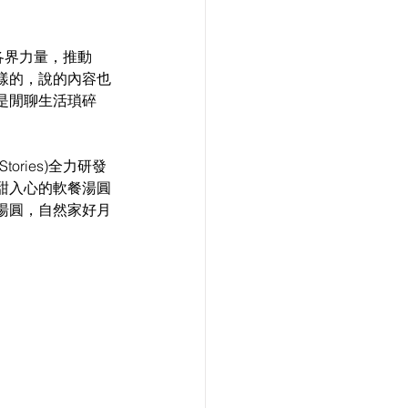
著各界力量，推動
樣的，說的內容也
是閒聊生活瑣碎
ries)全力研發
甜入心的軟餐湯圓
湯圓，自然家好月