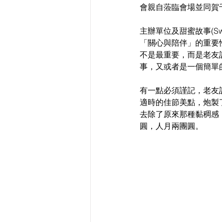
會親自蒞臨會場並同賀
主辦單位及甜蜜故事(Sw
「關心與陪伴」的重要
不是最重要，而是老友
事，又或者是一個簡單
有一點必須謹記，老友記許
適時的佳節美點，炮製
去除了原來那種黏稠感
圓，人月兩團圓。