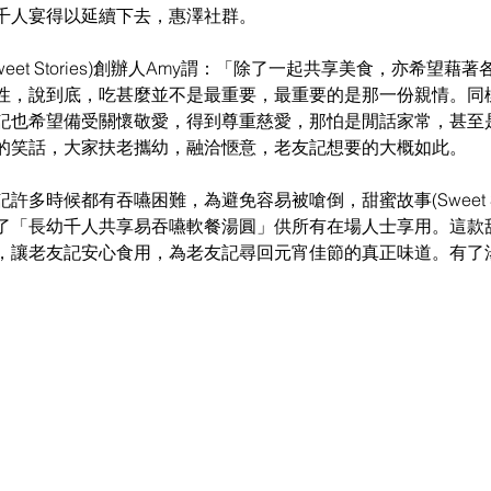
千人宴得以延續下去，惠澤社群。
eet Stories)創辦人Amy謂：「除了一起共享美食，亦希望藉
性，說到底，吃甚麼並不是最重要，最重要的是那一份親情。同
記也希望備受關懷敬愛，得到尊重慈愛，那怕是閒話家常，甚至
的笑話，大家扶老攜幼，融洽愜意，老友記想要的大概如此。
多時候都有吞嚥困難，為避免容易被嗆倒，甜蜜故事(Sweet Sto
了「長幼千人共享易吞嚥軟餐湯圓」供所有在場人士享用。這款
，讓老友記安心食用，為老友記尋回元宵佳節的真正味道。有了