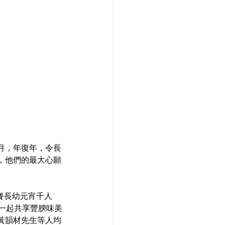
月，年復年，令長
，他們的最大心願
笑軟餐長幼元宵千人
，一起共享豐腴味美
黃韻材先生等人均