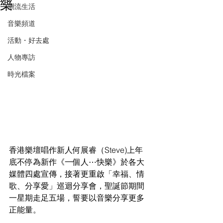
樂
潮流生活
音樂頻道
活動・好去處
人物專訪
時光檔案
香港樂壇唱作新人何展睿（Steve)上年
底不停為新作《一個人⋯快樂》於各大
媒體四處宣傳，接著更重啟「幸福、情
歌、分享愛」巡迴分享會，聖誕節期間
一星期走足五場，誓要以音樂分享更多
正能量。