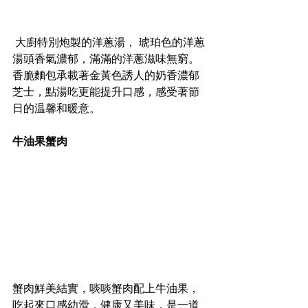
 大廚特別炮製的洋蔥湯， 琥珀色的洋蔥
湯頭香氣濃郁，滿滿的洋蔥滋味無窮。
香脆麵包承載著金黃色誘人的奶香濃郁
芝士，點湯吃更能提升口感，感受著節
日的温馨和暖意。
牛油果蟹肉
蟹肉鮮美結實，啖啖蟹肉配上牛油果，
吃起來口感幼滑，健康又美味，是一道