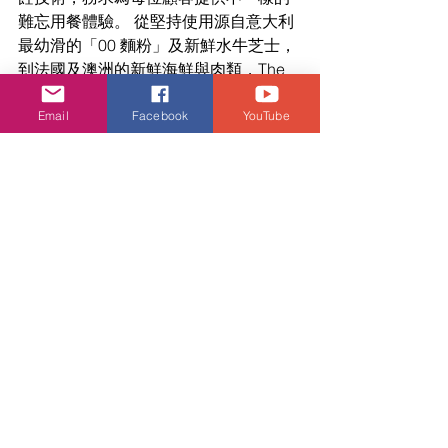
難忘用餐體驗。 從堅持使用源自意大利
最幼滑的「00 麵粉」及新鮮水牛芝士，
到法國及澳洲的新鮮海鮮與肉類，The 
Point 堅持挑選上等時令食材，為客人提
供富創意及品質優上的菜餚。The Point 
Email
Facebook
YouTube
即叫即造的招牌薄餅，以著名米芝蓮品
牌Woodstone的火山石窯高温即烤即
焗，香脆新鮮而其他 系列如意粉、沙律
及創新菜式皆混入世界各地不同的新派
美食元素。 以親民價錢為客人帶來優質
日常意式美食，這就是 The Point 的宗
旨。
其他分店 :
The Point尖沙咀店
訂座電話: 2598 0030