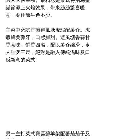
讓人大快朵頤。最精彩是菜式特別為聖
誕節添上火焰效果，帶來絲絲驚喜暖
意，令佳節生色不少。
主菜中必試香煎避風塘虎蝦配薯蓉。虎
蝦鲜美彈牙，口感鮮甜。避風塘香蒜甘
香惹味，鲜香四溢，配以薯蓉綿滑，令
人垂涎三尺，絕對是融入傳統滋味及口
感新意的菜式。
另一主打菜式寶雲蘇羊架配蕃茄茄子及