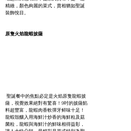
精緻，顏色絢麗的菜式，賣相猶如聖誕
裝飾悅目。
原隻火焰龍蝦披薩
 聖誕餐中的焦點必定是火焰原隻龍蝦披
薩，視覺效果絕對有驚喜！9吋的披薩餡
料超豐富，龍蝦肉香軟彈牙鲜味十足！
龍蝦殼釀入用海鮮汁炒香的海鮮粒及菇
菌粒，龍蝦與海鮮汁的鮮味相得益彰，