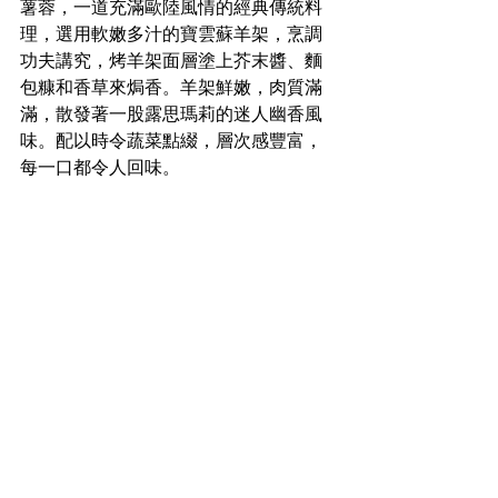
薯蓉，一道充滿歐陸風情的經典傳統料
理，選用軟嫩多汁的寶雲蘇羊架，烹調
功夫講究，烤羊架面層塗上芥末醬、麵
包糠和香草來焗香。羊架鮮嫩，肉質滿
滿，散發著一股露思瑪莉的迷人幽香風
味。配以時令蔬菜點綴，層次感豐富，
每一口都令人回味。