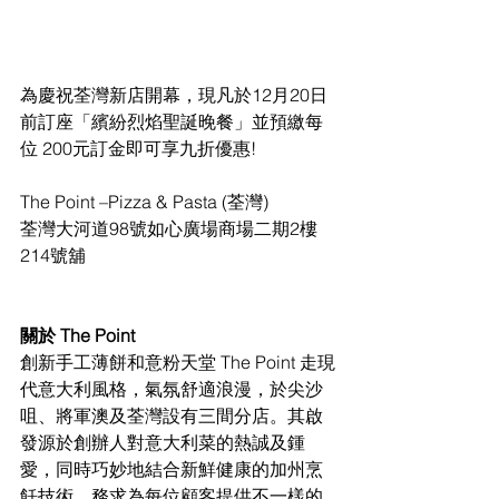
為慶祝荃灣新店開幕，現凡於12月20日
前訂座「繽紛烈焰聖誕晚餐」並預繳每
位 200元訂金即可享九折優惠!
The Point –Pizza & Pasta (荃灣)
荃灣大河道98號如心廣場商場二期2樓
214號舖
關於 The Point
創新手工薄餅和意粉天堂 The Point 走現
代意大利風格，氣氛舒適浪漫，於尖沙
咀、將軍澳及荃灣設有三間分店。其啟
發源於創辦人對意大利菜的熱誠及鍾
愛，同時巧妙地結合新鮮健康的加州烹
飪技術，務求為每位顧客提供不一樣的