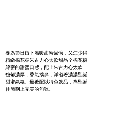
要為節日留下溫暖甜蜜回憶，又怎少得
精緻棉花糖朱古力心太軟甜品？棉花糖
綿密的甜蜜口感，配上朱古力心太軟，
馥郁濃厚，香氣撲鼻，洋溢著濃濃聖誕
甜蜜氣氛。最後配以特色飲品，為聖誕
佳節劃上完美的句號。