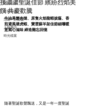
接濃濃聖誕佳節 繽紛烈焰美
潮流生活
饌 共慶歡騰
音樂頻道
牛油果蟹肉撻、原隻火焰龍蝦披蕯、香
活動・好去處
煎避風塘虎蝦、寶雲蘇羊架佳節細嚐暖
人物專訪
意窩心滋味 締造難忘回憶
時光檔案
隨著聖誕歌聲飄送，又是一年一度聖誕