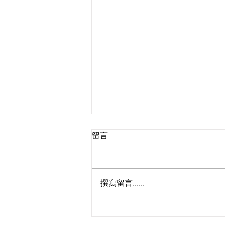
留言
撰寫留言......
Livehouse變酒吧！羅啟豪
《Come 聽》首演化身知音召