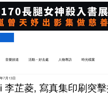
們
音樂頻道
活動・好去處
人物專訪
時光檔案
9年7月13日
a Li 李芷菱, 寫真集印刷突