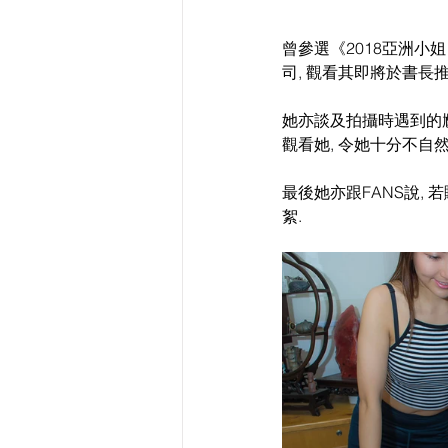
曾參選《2018亞洲小姐
司, 觀看其即將於書長
她亦談及拍攝時遇到的尷
觀看她, 令她十分不自然
最後她亦跟FANS說,
絮.