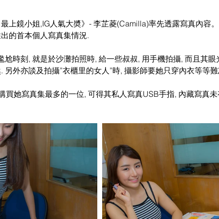
 最上鏡小姐,IG人氣大奬》- 李芷菱(Camilla)率先透露寫真內
推出的首本個人寫真集情況.
尬時刻, 就是於沙灘拍照時, 給一些叔叔, 用手機拍攝, 而且其
. 另外亦談及拍攝”衣櫃里的女人”時, 攝影師要她只穿內衣等等難
 若購買她寫真集最多的一位, 可得其私人寫真USB手指, 內藏寫真