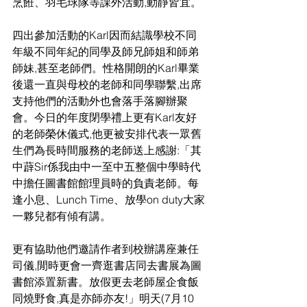
烹餁、羽毛球隊等課外活動,動靜皆宜。
四出參加活動的Karl因而結識學校不同
年級不同年紀的同學及師兄師姐和師弟
師妹,甚至老師們。性格開朗的Karl畢業
後還一直與母校的老師和同學聯繫,出席
支持他們的活動外也會落手落腳辦聚
會。今日的年度閉學禮上更有Karl友好
的老師榮休儀式,他更被安排代表一眾舊
生們為長時間服務的老師送上感謝:「其
中薜Sir係我由中一至中五整個中學時代
中擔任圖書館館理員時的負責老師。每
逢小息、Lunch Time、放學on duty大家
一夥兒都有傾有講。
更有協助他們邀請作者到校辦講座兼任
司儀,閒時更會一齊逛書店同去書展為圖
書館添置新書。放假更去老師屋企食飯
同燒野食,真是亦師亦友!」明天(7月10