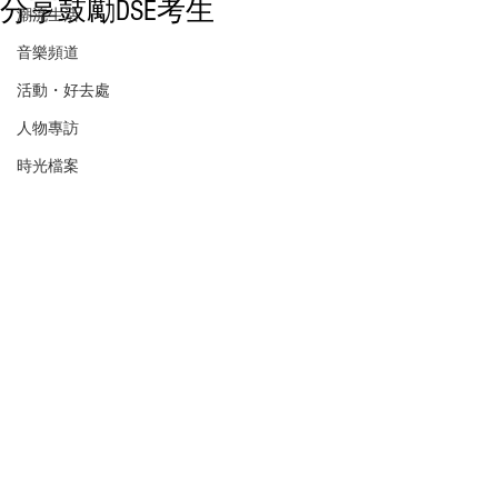
分享鼓勵DSE考生
潮流生活
音樂頻道
活動・好去處
人物專訪
時光檔案