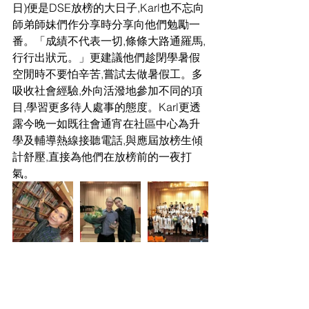
日)便是DSE放榜的大日子,Karl也不忘向
師弟師妹們作分享時分享向他們勉勵一
番。「成績不代表一切,條條大路通羅馬,
行行出狀元。」更建議他們趁閉學暑假
空閒時不要怕辛苦,嘗試去做暑假工。多
吸收社會經驗,外向活潑地參加不同的項
目,學習更多待人處事的態度。Karl更透
露今晚一如既往會通宵在社區中心為升
學及輔導熱線接聽電話,與應屆放榜生傾
計舒壓,直接為他們在放榜前的一夜打
氣。