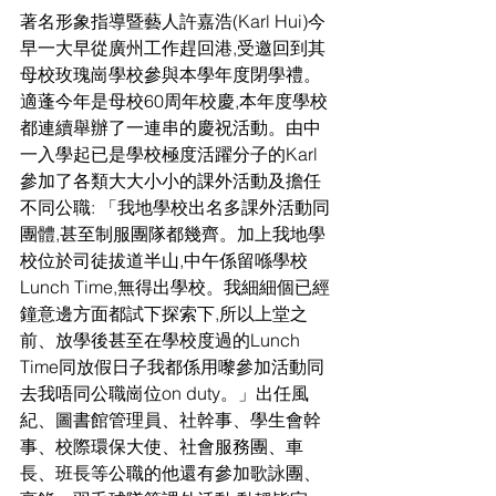
著名形象指導暨藝人許嘉浩(Karl Hui)今
早一大早從廣州工作趕回港,受邀回到其
母校玫瑰崗學校參與本學年度閉學禮。
適蓬今年是母校60周年校慶,本年度學校
都連續舉辦了一連串的慶祝活動。由中
一入學起已是學校極度活躍分子的Karl
參加了各類大大小小的課外活動及擔任
不同公職: 「我地學校出名多課外活動同
團體,甚至制服團隊都幾齊。加上我地學
校位於司徒拔道半山,中午係留喺學校
Lunch Time,無得出學校。我細細個已經
鐘意邊方面都試下探索下,所以上堂之
前、放學後甚至在學校度過的Lunch 
Time同放假日子我都係用嚟參加活動同
去我唔同公職崗位on duty。」出任風
紀、圖書館管理員、社幹事、學生會幹
事、校際環保大使、社會服務團、車
長、班長等公職的他還有參加歌詠團、