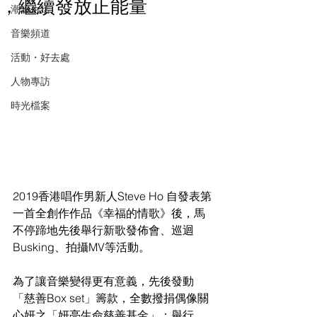
，繼續發放正能量
潮流生活
音樂頻道
活動・好去處
人物專訪
時光檔案
2019香港唱作男新人Steve Ho 自發表第
一首全創作作品《幸福的情歌》後，馬
不停蹄地先後舉行新歌發佈會、巡迴
Busking、拍攝MV等活動。
為了讓音樂變得更有意義，先後發動
「慈善Box set」籌款，全數撥捐偶像關
心妍之「妍亮生命慈善基金」；舉行