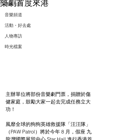
樂劇首度來港
潮流生活
音樂頻道
活動・好去處
人物專訪
時光檔案
主辦單位將部份音樂劇門票，捐贈於傷
健家庭，鼓勵大家一起去完成任務立大
功！
風靡全球的狗狗英雄救援隊「汪汪隊」
（PAW Patrol）將於今年 8 月，假座 九
龍灣國際展貿中心 Star Hall 進行香港首