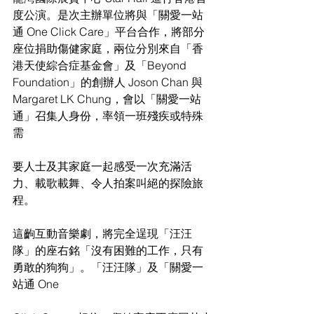
度公演。是次主辦單位將與「關愛一站
通 One Click Care」平台合作，將部分
座位捐助傷健家庭，兩位分別來自「香
港天使綜合症基金會」及「Beyond 
Foundation」的創辦人 Joson Chan 與 
Margaret LK Chung，會以「關愛一站
通」召集人身份，率領一班殘疾或特殊
需
要人士及其家庭一起感受一次充滿活
力、載歌載舞、令人拍案叫絕的探險旅
程。
這齣互動音樂劇，將完全逞現「汪汪
隊」的座右銘「沒有困難的工作，只有
勇敢的狗狗」。「汪汪隊」及「關愛一
站通 One