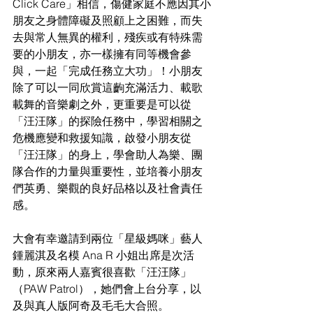
Click Care」相信，傷健家庭不應因其小
朋友之身體障礙及照顧上之困難，而失
去與常人無異的權利，殘疾或有特殊需
要的小朋友，亦一樣擁有同等機會參
與，一起「完成任務立大功」！小朋友
除了可以一同欣賞這齣充滿活力、載歌
載舞的音樂劇之外，更重要是可以從
「汪汪隊」的探險任務中，學習相關之
危機應變和救援知識，啟發小朋友從
「汪汪隊」的身上，學會助人為樂、團
隊合作的力量與重要性，並培養小朋友
們英勇、樂觀的良好品格以及社會責任
感。
大會有幸邀請到兩位「星級媽咪」藝人
鍾麗淇及名模 Ana R 小姐出席是次活
動，原來兩人嘉賓很喜歡「汪汪隊」
（PAW Patrol），她們會上台分享，以
及與真人版阿奇及毛毛大合照。