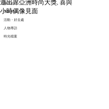
邀出席亞洲時尚大獎, 喜與
潮流生活
小時偶像見面
音樂頻道
活動・好去處
人物專訪
時光檔案