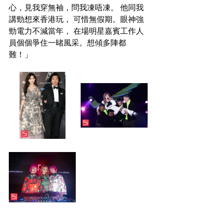
心，見我穿無袖，問我凍唔凍。 他同我
講勁想來香港玩， 可惜無假期。眼神強
勁電力不減當年， 在場明星嘉賓工作人
員個個爭住一暏風采。想傾多陣都
難！」