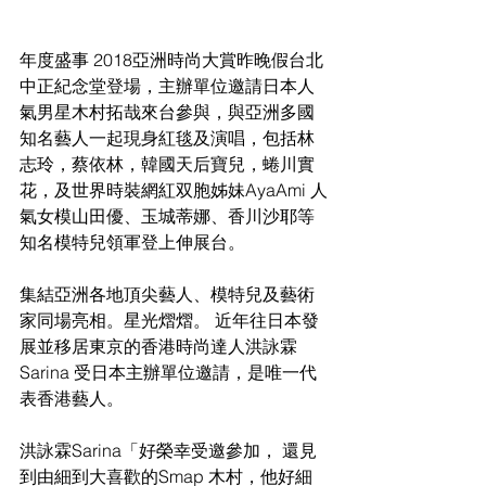
年度盛事 2018亞洲時尚大賞昨晚假台北
中正紀念堂登場，主辦單位邀請日本人
氣男星木村拓哉來台參與，與亞洲多國
知名藝人一起現身紅毯及演唱，包括林
志玲，蔡依林，韓國天后寶兒，蜷川實
花，及世界時裝網紅双胞姊妹AyaAmi 人
氣女模山田優、玉城蒂娜、香川沙耶等
知名模特兒領軍登上伸展台。
集結亞洲各地頂尖藝人、模特兒及藝術
家同場亮相。星光熠熠。 近年往日本發
展並移居東京的香港時尚達人洪詠霖
Sarina 受日本主辦單位邀請，是唯一代
表香港藝人。 
洪詠霖Sarina「好榮幸受邀參加， 還見
到由細到大喜歡的Smap 木村，他好細