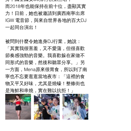
而2018年也能保持在前十位，盡顯其實
力！日前，她也被邀請到廣西南寧出席 
IGW 電音節，與來自世界各地的百大DJ
一起同台演出！
被問到什麼令她進身DJ行業，她說：
「其實我很害羞，又不愛蒲，但很喜歡
節奏感強勁的音樂。我喜歡躲在家做不
同形式的音樂，然後和聽眾分享。」另
一方面，Mena原來很胃食，所以到了南
寧也不忘要逛逛當地夜市：「這裡的食
物又平又好味，尤其是燒蠔！整條街也
是海鮮和串燒，實在難以抗拒！」