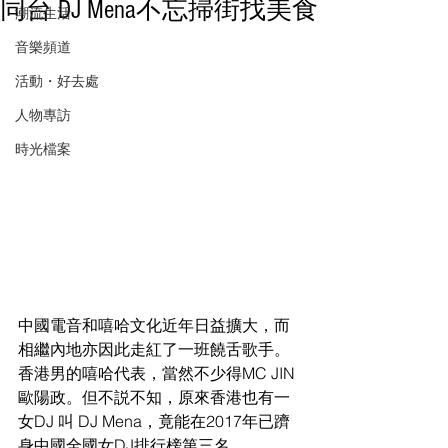
同台 DJ Mena不忘掃街找美食
潮流生活
音樂頻道
活動・好去處
人物專訪
時光檔案
中國電音和嘻哈文化近年日益擴大，而
相繼內地亦因此走紅了一班饒舌歌手。
香港男的嘻哈代表，當然不少得MC JIN 
歐陽政。但不説不知，原來香港也有一
女DJ 叫 DJ Mena，竟能在2017年已躋
身中國全國女DJ排行榜第三名，