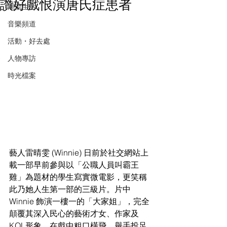
讚好戲恨演唐氏症患者
潮流生活
音樂頻道
活動・好去處
人物專訪
時光檔案
藝人雷晴雯 (Winnie) 日前於社交網站上
載一部早前參與以「公職人員叫霸王
雞」為題材的學生寫實微電影，更笑稱
此乃她人生第一部的三級片。片中 
Winnie 飾演一樓一的「大家姐」，完全
顛覆其深入民心的藝術才女、作家及
KOL形象，在戲中粗口橫飛，舉手投足