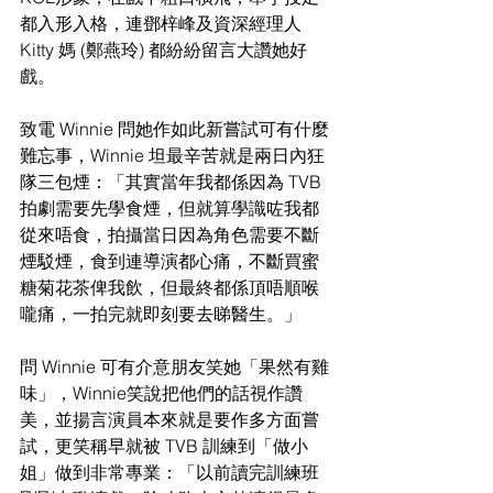
都入形入格，連鄧梓峰及資深經理人 
Kitty 媽 (鄭燕玲) 都紛紛留言大讚她好
戲。
致電 Winnie 問她作如此新嘗試可有什麼
難忘事，Winnie 坦最辛苦就是兩日內狂
隊三包煙：「其實當年我都係因為 TVB 
拍劇需要先學食煙，但就算學識咗我都
從來唔食，拍攝當日因為角色需要不斷
煙駁煙，食到連導演都心痛，不斷買蜜
糖菊花茶俾我飲，但最終都係頂唔順喉
嚨痛，一拍完就即刻要去睇醫生。」
問 Winnie 可有介意朋友笑她「果然有雞
味」，Winnie笑說把他們的話視作讚
美，並揚言演員本來就是要作多方面嘗
試，更笑稱早就被 TVB 訓練到「做小
姐」做到非常專業：「以前讀完訓練班