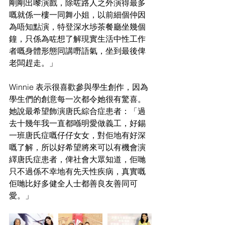
剛剛出嚟演戲，除咗路人之外演得最多
嘅就係一樓一同舞小姐，以前細個仲因
為唔知點演，特登深水埗茶餐廳坐幾個
鐘，只係為咗想了解現實生活中性工作
者嘅身體形態同講嘢語氣，坐到最後俾
老闆趕走。」
Winnie 表示很喜歡參與學生創作，因為
學生們的創意每一次都令她很有驚喜。
她說最希望飾演唐氏綜合症患者：「過
去十幾年我一直都喺明愛做義工，好錫
一班唐氏症嘅仔仔女女，對佢地有好深
嘅了解，所以好希望將來可以有機會演
繹唐氏症患者，俾社會大眾知道，佢哋
只不過係不幸地有先天性疾病，真實嘅
佢哋比好多健全人士都善良友善同可
愛。」