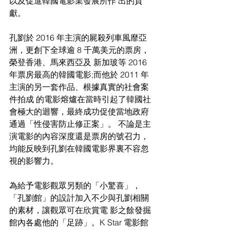
以及促進韓國電影業發展所作 出的貢
獻。
孔劉於 2016 年主演的屍殺列車風靡亞
洲，更創下全球逾 8 千萬美元的票房，
榮登香港、馬來西亞及 新加玻等 2016 
年票房最高的韓國電影;而他於 2011 年
主演的另一套作品、根據真實的社會案
件拍成 的電影熔爐在當時引起了韓國社
會極大的迴響，最終成功促使當地政府
通過「性侵害防止修正案」。 不論是主
演電影的內容深度還是票房的號召力，
均能反映到孔劉在韓國電影界裏不容忽
視的影響力。
為給予電影觀眾另類的「小驚喜」，
「孔劉館」的設計加入不少與孔劉相關
的素材，讓觀眾可在欣賞電 影之餘發掘
館內各處他的「足跡」。K Star 電影館