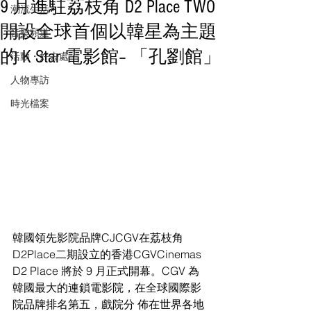
9 月進駐荔枝角 D2 Place TWO
潮流生活
開設全球首個以韓星為主題
音樂頻道
的 K Star 電影館– 「孔劉館」
活動・好去處
人物專訪
時光檔案
韓國領先影院品牌CJCGV在荔枝角
D2Place二期設立的香港CGVCinemas 
D2 Place 將於 9 月正式開幕。CGV 為
韓國最大的連鎖電影院，在全球國際影
院品牌排名第五，戲院分 佈在世界各地