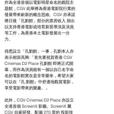
作為全港首個以電影明星命名的戲院主
題館，CGV 此舉將為香港電影院行業的
發展帶來嶄新的概念思維。CGV 亦承諾
將日後「孔劉館」部分的票房收入 捐出
以支持香港電影或培育新晉導演及演員
等工作，為香港本土電影發展出一分
力。
得悉設立「孔劉館」一事，孔劉本人亦
表示相當高興:「首先要祝賀香港 CGV 
Cinemas D2 Place 孔劉館 即將正式開
幕，而作為演員能有一個以自己名字命
名的電影館實在是非常榮幸，希望大家
可以在『孔 劉館』中舒適地觀賞電影，
享受電影帶來的樂趣。」
此外，CGV Cinemas D2 Place 亦設立
全港首個 ScreenX 影廳。ScreenX 屬 
CGV 自家研發、配備 270 度的 投影技