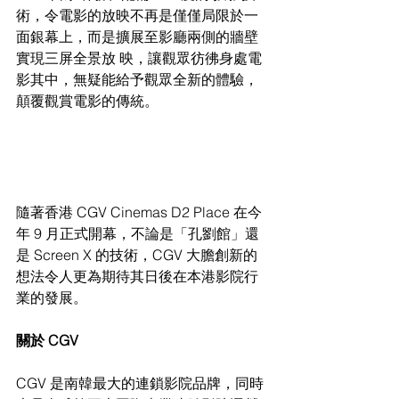
術，令電影的放映不再是僅僅局限於一
面銀幕上，而是擴展至影廳兩側的牆壁
實現三屏全景放 映，讓觀眾彷彿身處電
影其中，無疑能給予觀眾全新的體驗，
顛覆觀賞電影的傳統。
隨著香港 CGV Cinemas D2 Place 在今
年 9 月正式開幕，不論是「孔劉館」還
是 Screen X 的技術，CGV 大膽創新的
想法令人更為期待其日後在本港影院行
業的發展。
關於 CGV
CGV 是南韓最大的連鎖影院品牌，同時