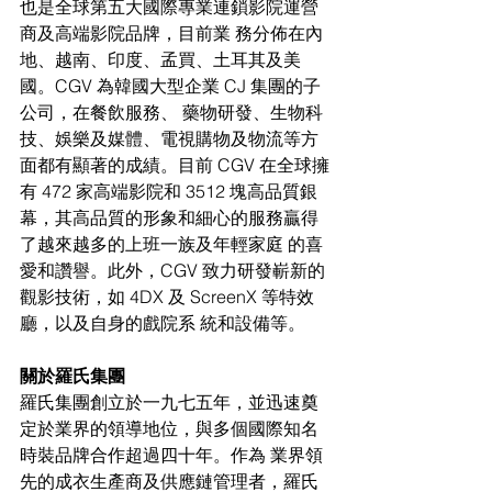
也是全球第五大國際專業連鎖影院運營
商及高端影院品牌，目前業 務分佈在內
地、越南、印度、孟買、土耳其及美
國。CGV 為韓國大型企業 CJ 集團的子
公司，在餐飲服務、 藥物研發、生物科
技、娛樂及媒體、電視購物及物流等方
面都有顯著的成績。目前 CGV 在全球擁
有 472 家高端影院和 3512 塊高品質銀
幕，其高品質的形象和細心的服務贏得
了越來越多的上班一族及年輕家庭 的喜
愛和讚譽。此外，CGV 致力研發嶄新的
觀影技術，如 4DX 及 ScreenX 等特效
廳，以及自身的戲院系 統和設備等。
關於羅氏集團
羅氏集團創立於一九七五年，並迅速奠
定於業界的領導地位，與多個國際知名
時裝品牌合作超過四十年。作為 業界領
先的成衣生產商及供應鏈管理者，羅氏