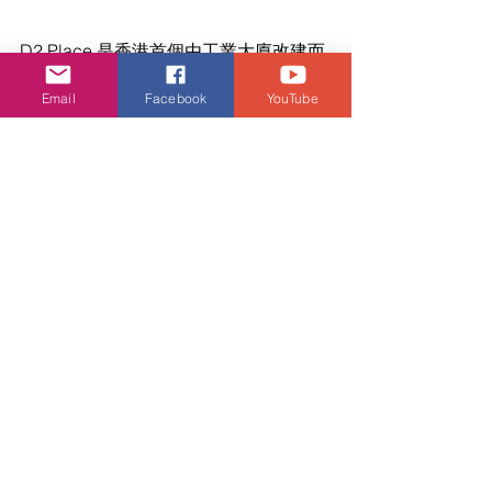
D2 Place 是香港首個由工業大廈改建而
成的商場及寫字樓。 位於港鐵荔枝角站
Email
Facebook
YouTube
上蓋，整個項目由兩座大樓 D2 Place 一
期 及二期組成，提供超過五十萬呎之零
售、辦公及活動空間。 有別於其他倒模
式商場，D2 Place 以「初創商業模式」
營運， 集中資源孕育及支持初創企業、
年輕創業家及本地品牌。兩 個商場同時
擁有特色的活動場地，定期舉辦不同的
文化創意 活動，包括為人所熟悉，每逢
星期六與日都舉辦的「週末市集」。
D2 Place 一期 荔枝角長義街9號 (荔枝角
港鐵站D2出口)
D2 Place 二期 荔枝角長順街15號 (荔枝
角港鐵站D2出口)