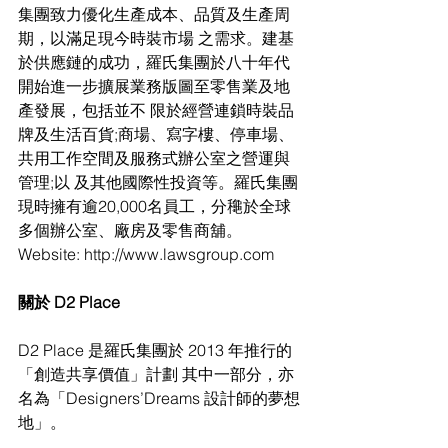
集團致力優化生產成本、品質及生產周
期，以滿足現今時裝市場 之需求。建基
於供應鏈的成功，羅氏集團於八十年代
開始進一步擴展業務版圖至零售業及地
產發展，包括並不 限於經營連鎖時裝品
牌及生活百貨;商場、寫字樓、停車場、
共用工作空間及服務式辦公室之營運與
管理;以 及其他國際性投資等。羅氏集團
現時擁有逾20,000名員工，分䆋於全球
多個辦公室、廠房及零售商舖。 
Website: http://www.lawsgroup.com
關於 D2 Place
D2 Place 是羅氏集團於 2013 年推行的
「創造共享價值」計劃 其中一部分，亦
名為「Designers’Dreams 設計師的夢想
地」。