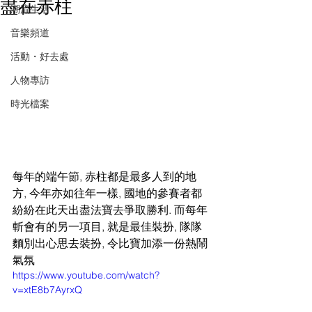
盡在赤柱
潮流生活
音樂頻道
活動・好去處
人物專訪
時光檔案
每年的端午節, 赤柱都是最多人到的地
方, 今年亦如往年一樣, 國地的參賽者都
紛紛在此天出盡法寶去爭取勝利. 而每年
斬會有的另一項目, 就是最佳裝扮, 隊隊
麵別出心思去裝扮, 令比寶加添一份熱鬧
氣氛
https://www.youtube.com/watch?
v=xtE8b7AyrxQ