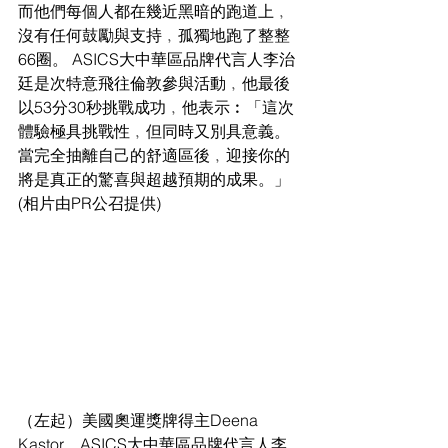
而他們每個人都在幾近黑暗的跑道上﹐
沒有任何鼓勵與支持﹐孤獨地跑了整整
66圈。 ASICS大中華區品牌代言人李治
廷是次特意飛往倫敦參與活動﹐他最後
以53分30秒挑戰成功﹐他表示︰「這次
體驗極具挑戰性﹐但同時又別具意義。
當完全抽離自己的舒適區後﹐迎接你的
將是真正的驚喜與超越預期的成果。」 
(相片由PR公召提供)
（左起）美國奧運獎牌得主Deena 
Kastor、ASICS大中華區品牌代言人李