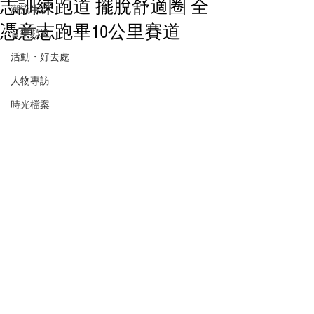
志訓練跑道 擺脫舒適圈 全
潮流生活
憑意志跑畢10公里賽道
音樂頻道
活動・好去處
人物專訪
時光檔案