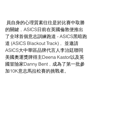
 員自身的心理質素往往是於比賽中取勝
的關鍵﹐ASICS日前在英國倫敦便推出
了全球首個意志訓練跑道 - ASICS黑暗跑
道 (ASICS Blackout Track)﹐ 並邀請
ASICS大中華區品牌代言人李治廷聯同
美國奧運獎牌得主Deena Kastor以及英
國冒險家Danny Bent﹐成為了第一批參
加10K意志馬拉松賽的挑戰者。