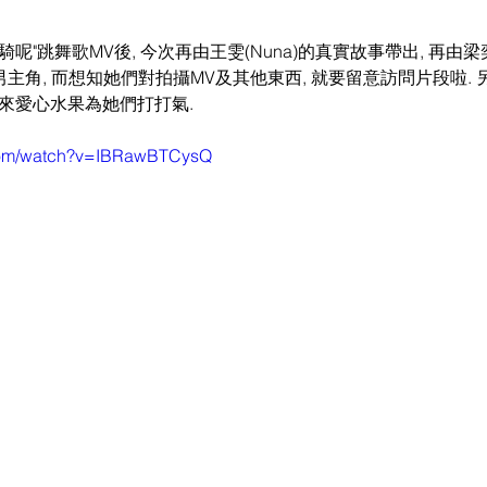
呢"跳舞歌MV後, 今次再由王雯(Nuna)的真實故事帶出, 再由
男主角, 而想知她們對拍攝MV及其他東西, 就要留意訪問片段啦.
及帶來愛心水果為她們打打氣.
.com/watch?v=IBRawBTCysQ