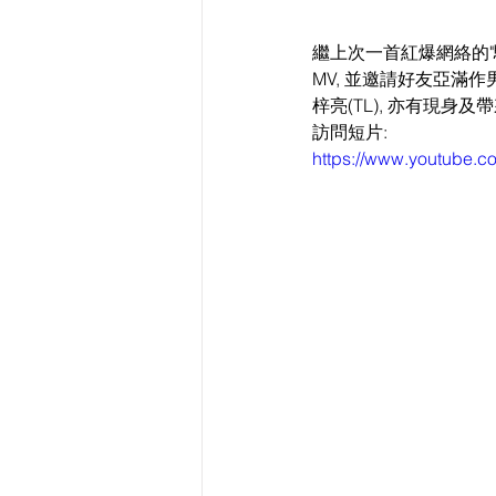
繼上次一首紅爆網絡的"騎
MV, 並邀請好友亞滿作
梓亮(TL), 亦有現身
訪問短片:
https://www.youtube