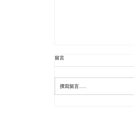
留言
撰寫留言......
Livehouse變酒吧！羅啟豪
《Come 聽》首演化身知音召
集會 🎤 臨場追悼黎彼得清唱
《浪子心聲》致敬
KS Media HK 創立於
現已全面整合並專注運作