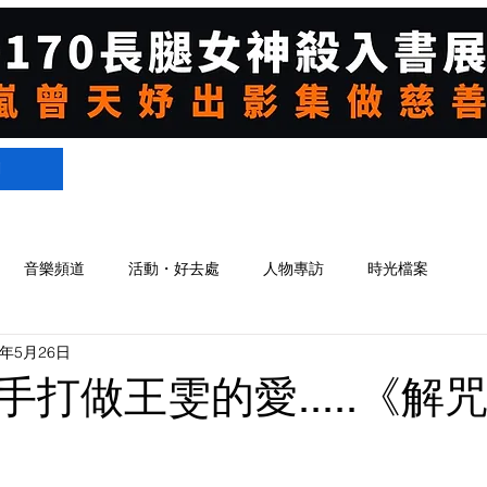
們
音樂頻道
活動・好去處
人物專訪
時光檔案
8年5月26日
打做王雯的愛.....《解