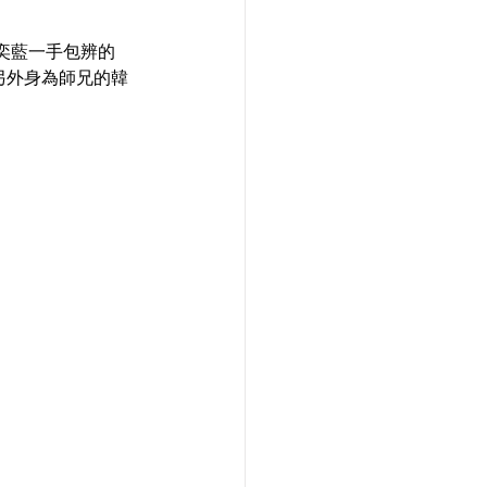
梁奕藍一手包辨的
 另外身為師兄的韓