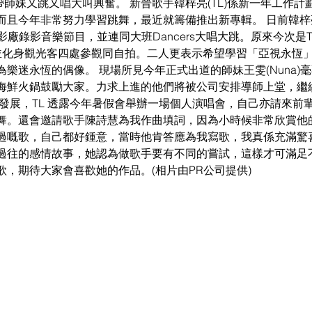
)帶師妹又跳又唱大叫興奮。 新晉歌手韓梓亮(TL)係新一年工作
且今年非常努力學習跳舞，最近就籌備推出新專輯。 日前韓梓亮
錄影廠錄影音樂節目，並連同大班Dancers大唱大跳。原來今次是T
奮並化身觀光客四處參觀同自拍。二人更表示希望學習「亞視永恆
樂迷永恆的偶像。 現場所見今年正式出道的師妹王雯(Nuna)毫
海鮮火鍋鼓勵大家。力求上進的他們將被公司安排導師上堂，繼
樂發展，TL 透露今年暑假會舉辦一場個人演唱會，自己亦請來前
舞。還會邀請歌手陳詩慧為我作曲填詞，因為小時候非常欣賞他
過嘅歌，自己都好鍾意，當時他肯答應為我寫歌，我真係充滿驚
過往的感情故事，她認為做歌手要有不同的嘗試，這樣才可滿足
，期待大家會喜歡她的作品。(相片由PR公司提供)