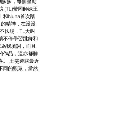
計劃多多，每個星期
(TL)帶同師妹王
L和Nuna首次踏
」的精神，在漫漫
不怯場，TL大叫
續不停學習跳舞和
輩為我填詞，而且
的作品，這亦都聽
喜。 王雯透露最近
不同的觀眾，當然