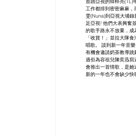
首踏亞視的韓梓亮(TL
工作都排到密密麻麻，而
雯(Nuna)到亞視大埔
足亞視! 他們大表興
的歌手路永不放棄，成為
「收貨！」並拉大隊食
唱歌。 談到新一年音
有機會邀請奶茶教導跳
過佢為容祖兒陳奕迅寫
會推出一首情歌，是她
新的一年也不會缺少快歌