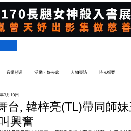
們
音樂頻道
活動・好去處
人物專訪
時光檔案
8年3月10日
舞台, 韓梓亮(TL)帶同師
)大叫興奮