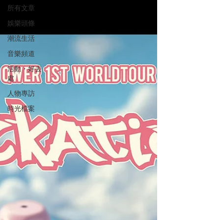
所有文章
娛樂頭條
潮流生活
音樂頻道
活動・好去
處
人物專訪
時光檔案