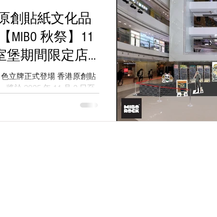
香港原創貼紙文化品
辦【MIBO 秋祭】11
皇室堡期間限定店
影角色立牌正式登場 香港原創貼
於 2025 年 11 月 2 日至
銅鑼灣皇室堡地下中庭舉辦為期兩週
定店。是次活動將帶來多款全新
藏愛好者在線下親身感受品
00 款貼紙設計，包括歷來熱賣
，以及多個電影聯乘授權系列：
、《PTU》、《逆流大叔》
開《尋秦記》聯乘項目，以
 2017 年，其前身為 2013 年成立的攝影團隊 KS Production（亦為本站網址 ksproduc
 KS Media HK 線上媒體頻道，為您帶來第一手香港娛樂與潮流生活資訊。
 等重要人物為藍本推出的全新
於日本爆紅的 《九龍城寨之圍
© 2013 KS Production HK / KS Media HK
IBO 秋祭】正式登場。龍捲
二少、四仔、阿七，七位角