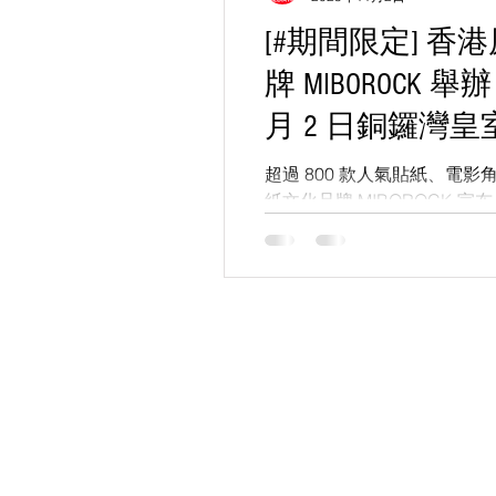
[#期間限定] 
牌 MIBOROCK 舉
月 2 日銅鑼灣
開幕
超過 800 款人氣貼紙、電
紙文化品牌 MIBOROCK 宣布，將
11 月 16 日 期間，於 
的 【MIBO 秋祭】期間限
企劃與人氣商品，讓粉絲與收
牌魅力。 現場將展出超過 8
款式、2025 秋季限定新作
包括備受歡迎的《明日戰記》
等電影授權貼紙，更會首度公
KS Media HK 創立於
現已全面整合並專注運作
電影中角色 — 項少龍、趙盤
貼紙系列。 另一重點是今年
城》角色立牌系列，將於 【M
風、陳洛軍、王九、信一、十