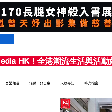
們
Media HK！全港潮流生活與
音樂頻道
活動・好去處
人物專訪
時光檔案