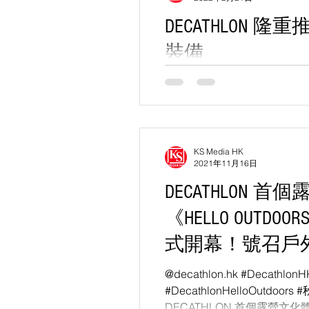
DECATHLON 
裝備
革命性科研跑鞋、輕量越野跑
手！ @decathlon.hk #Decathl
法國專業運動品牌DECATH
運動拍檔」為理念，2022
列推出全新功...
KS Media HK
2021年11月16日
DECATHLON 
《HELLO OUTDO
式開幕！號召戶
Gear-Up
@decathlon.hk #DecathlonHK
#DecathlonHelloOutdo
DECATHLON 首個露營文化體