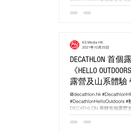
秋山遊營》正式開幕！...
KS Media HK
2021年10月25日
DECATHLON 
《HELLO OUTDO
露營及山系體驗
轉森度山野旅程
@decathlon.hk #DecathlonHK
#DecathlonHelloOutdo
DECATHLON 舉辦首個露營
OUTDOORS! 秋山遊營》，於 1