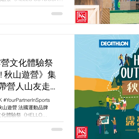
首個露營文化體驗祭
ORS! 秋山遊營》集
 帶營人山友走一
 #YourPartnerInSports
ors #秋山遊營 法國運動品牌
文化體驗祭《HELLO
1 月...