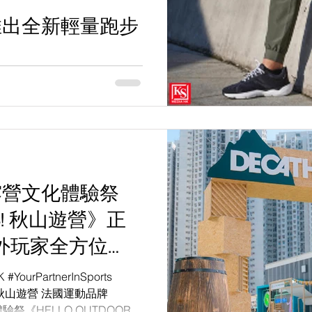
隆重推出全新輕量跑步
背包 新一年跑街跑山必入
onHK #YourPartnerInSports
LON一向以成為「你的全方位
年頭炮就震撼踩過界，於春夏系
首個露營文化體驗祭
ORS! 秋山遊營》正
外玩家全方位
 #YourPartnerInSports
ors #秋山遊營 法國運動品牌
驗祭《HELLO OUTDOORS!