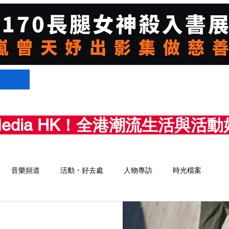
們
Media HK！全港潮流生活與
音樂頻道
活動・好去處
人物專訪
時光檔案