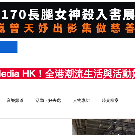
們
Media HK！全港潮流生活與
音樂頻道
活動・好去處
人物專訪
時光檔案