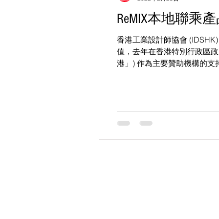
ReMIX本地聯
香港工業設計師協會 (IDSH
值，去年在香港特別行政區政
港」) 作為主要贊助機構的支持
Yesterday’s Future, Invent To
KS Media HK 創立於
現已全面整合並專注運作