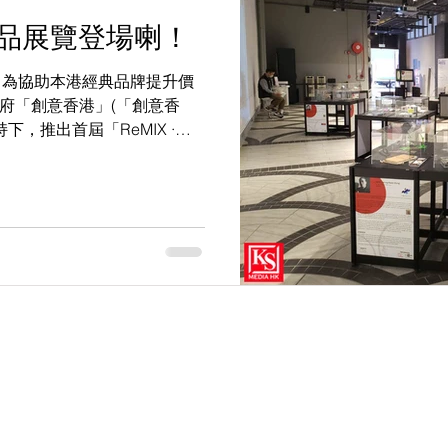
乘產品展覽登場喇！
K) 為協助本港經典品牌提升價
府「創意香港」(「創意香
下，推出首屆「ReMIX ·
morrow!” 」(ReMIX)...
 2017 年，其前身為 2013 年成立的攝影團隊 KS Production（亦為本站網址 ksproduc
 KS Media HK 線上媒體頻道，為您帶來第一手香港娛樂與潮流生活資訊。
© 2013 KS Production HK / KS Media HK