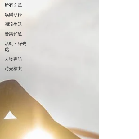
所有文章
娛樂頭條
潮流生活
音樂頻道
活動・好去
處
人物專訪
時光檔案