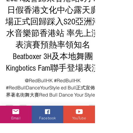
大賽Red Bull Dance Your Style
2024載譽歸來香港站9月14
日假香港文化中心露天廣
場正式回歸踩入S2O亞洲潑
水音樂節香港站 率先上演
表演賽預熱率領知名
Beatboxer 3H及本地舞團
Kingbotics Fam聯手登場表演
@RedBullHK #RedBullHK
#RedBullDanceYourStyle ed Bull正式宣佈世
界著名街舞大賽Red Bull Dance Your Style即
將回歸，香港站將於9月14日假香港文化中露
Email
Facebook
YouTube
天廣場進行。比賽於2023年首度舉行，現場
吸引了超過...