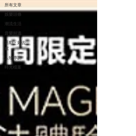
所有文章
娛樂頭條
潮流生活
音樂頻道
活動・好去
處
人物專訪
時光檔案