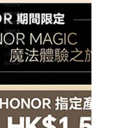
所有文章
娛樂頭條
潮流生活
音樂頻道
活動・好去
處
人物專訪
時光檔案