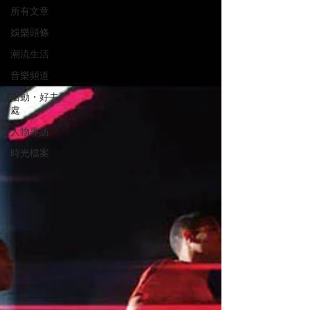
所有文章
娛樂頭條
潮流生活
音樂頻道
活動・好去
處
人物專訪
時光檔案