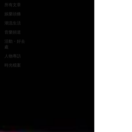
所有文章
娛樂頭條
潮流生活
音樂頻道
活動・好去
處
人物專訪
時光檔案