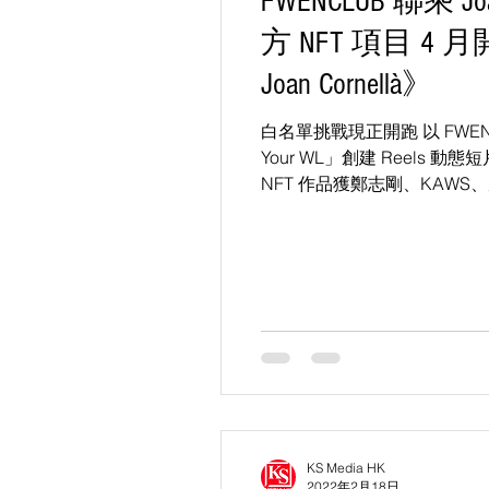
FWENCLUB 聯乘 Joa
方 NFT 項目 4 月
Joan Cornellà》
白名單挑戰現正開跑 以 FWENCL
Your WL」創建 Reels 動態
NFT 作品獲鄭志剛、KAWS、周杰
等 30 多位名人加持 網站點
KS Media HK
2022年2月18日