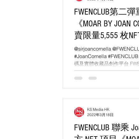
FWENCLUB第⼆
《MOAR BY JOAN
賣限量5,555 枚
以2分鐘極速售罄
@sirjoancornella @FWENCL
#JoanCornella #FWENCLUB
OpenSea成交量榜
碼及實體收藏品創作平台 FW
亞洲數碼藝術創作！第⼆彈...
KS Media HK
2022年3月18日
FWENCLUB 聯乘 Joa