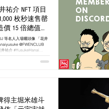
花井祐介 NFT 項目
,000 枚秒速售罄
價 15 倍總值可
JJ 等名人入場曬頭像 「花井
yusuke @FWENCLUB
#花井祐介 #YusukeHanai
ved...
牌得主堀米雄斗