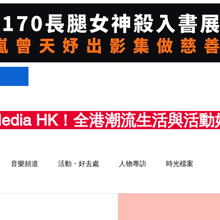
們
Media HK！全港潮流生活與
音樂頻道
活動・好去處
人物專訪
時光檔案