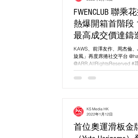
FWENCLUB 聯乘
熱爆開箱首階段 1
最高成交價達鑄造
達約 1.4 億港元
KAWS、前澤友作、周杰倫、
旋風」再度席捲社交平台 @hanai
@ARR.AllRightsReserved 
#FWENCLUB #AllRightsReser
KS Media HK
2022年1月12日
首位奧運滑板金