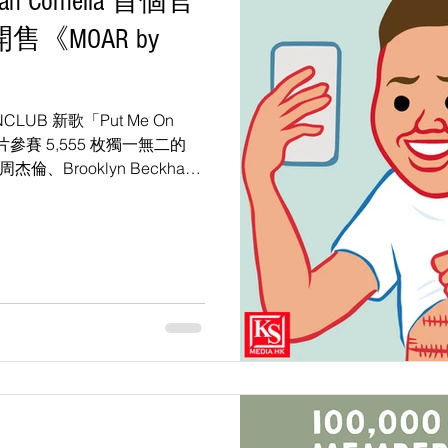
n Cornellà 首個官
開售《MOAR by
UB 新歌「Put Me On
短片參賽 5,555 枚獨一無二的
倫、Brooklyn Beckham
擊遊戲一星期突破六千萬點擊...