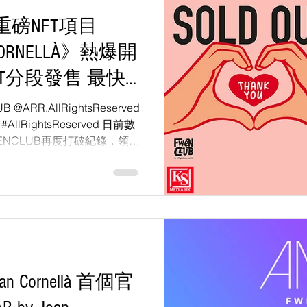
彈重磅NFT項⽬
 CORNELLÀ》熱爆開
NFT分段發售 最快
開售2⼩時即登
UB @ARR.AllRightsReserved
 #AllRightsReserved 日前數
⾸
ENCLUB再度打破紀錄，領先
n Cornellà 首個官