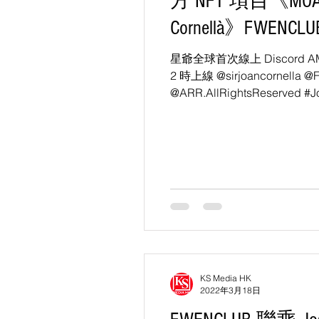
方 NFT 項目《MOAR 
Cornellà》FWENC
星爺全球首次線上 Discord AM
2 時上線 @sirjoancornella 
@ARR.AllRightsReserved #
#AllRightsReserved...
KS Media HK
2022年3月18日