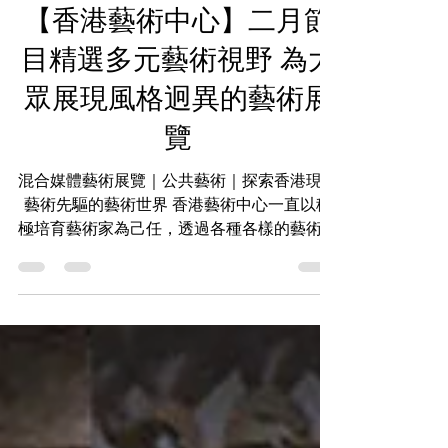
KS Media HK
2024年2月5日
讀畢需時 4 分鐘
【香港藝術中心】二月節
目精選多元藝術視野 為大
眾展現風格迥異的藝術展
覽
混合媒體藝術展覽｜公共藝術｜探索香港現代
藝術先驅的藝術世界 香港藝術中心一直以積
極培育藝術家為己任，透過各種各樣的藝術活
動和項目，包括藝術展覽、社區藝術工作坊以
及舉辦藝術比賽等等，推廣藝術的價值，讓更
多人能夠親身體驗藝術的魅力。踏入二月，香
港藝術中心舉辦各種精彩紛呈的展覽，...