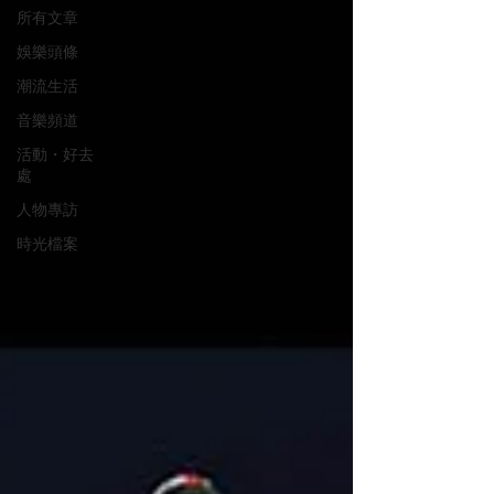
所有文章
娛樂頭條
潮流生活
音樂頻道
活動・好去
處
人物專訪
時光檔案