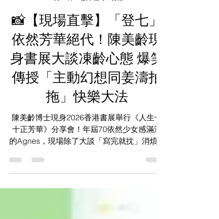
KS Media HK
7月16日
讀畢需時 3 分鐘
📸【現場直擊】「登七」
依然芳華絕代！陳美齡現
身書展大談凍齡心態 爆笑
傳授「主動幻想同姜濤拍
拖」快樂大法
陳美齡博士現身2026香港書展舉行《人生七
十正芳華》分享會！年屆70依然少女感滿滿
的Agnes，現場除了大談「寫完就抌」消煩惱
法，更幽默建議主動幻想與姜濤拍拖來保持年