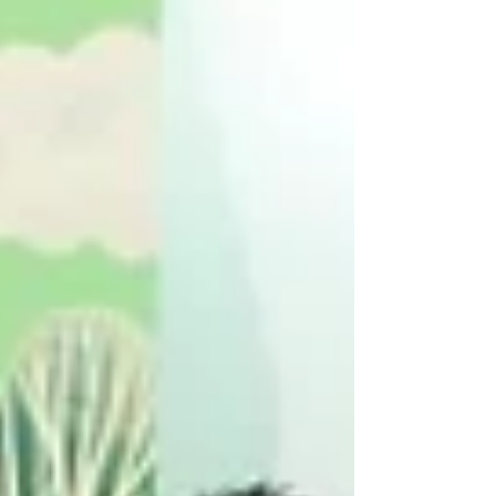
輕。活動尾聲更有家庭飯局激發的AI大彩蛋，
預告將推出由陳美齡親自聲音導航的《50個
教育法》，即睇【KS Media HK】現場足本
報道。