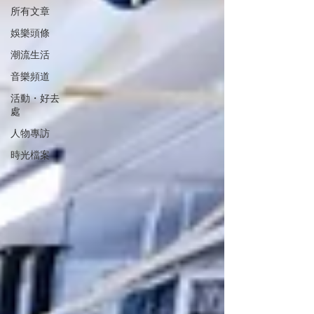
所有文章
娛樂頭條
潮流生活
音樂頻道
活動・好去
處
人物專訪
時光檔案