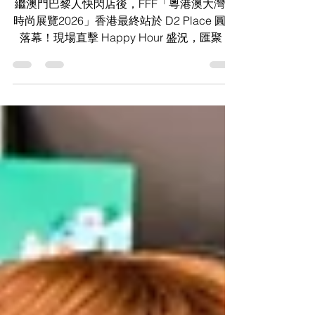
盛大揭開創意序幕
繼澳門巴黎人快閃店後，FFF「粵港澳大灣區
時尚展覽2026」香港最終站於 D2 Place 圓滿
落幕！現場直擊 Happy Hour 盛況，匯聚 6
所設計院校、31 個時裝品牌。內文附
LUXFURRY、BOGE、CHOOPOO 及
MOMOTONE 寵物高訂時裝圖鑑，立即點擊
看灣區新銳創意！