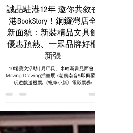
KS Media HK
2024年8月8日
讀畢需時 2 分鐘
誠品駐港12年 邀你共敘香
港BookStory！銅鑼灣店全
新面貌：新裝精品文具館
優惠預熱、一眾品牌好櫃
新張
10場藝文活動 | 月巴氏、米哈新書見面會 x
Moving Drawing插畫展 x老廣南音&即興爵士
玩遊戲送機票/《蠟筆小新》電影票券/
CH.EESE DEPT.限定口味罐頭芝士蛋糕
「BookStory · 閱讀，是一種時間變形」(活動
連結)...