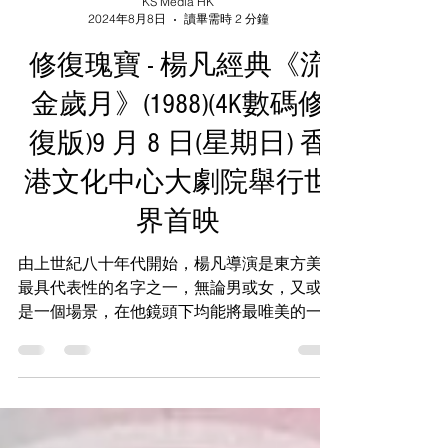
KS Media HK
2024年8月8日
讀畢需時 2 分鐘
修復瑰寶 - 楊凡經典《流
金歲月》(1988)(4K數碼修
復版)9 月 8 日(星期日) 香
港文化中心大劇院舉行世
界首映
由上世紀八十年代開始，楊凡導演是東方美學
最具代表性的名字之一，無論男或女，又或者
是一個場景，在他鏡頭下均能將最唯美的一面
展示出來，因此去欣賞楊凡導演的電影絕對可
以用「目不暇給、美不勝收」八個字去形容。
廣大戲迷必定記得於1988年由楊凡導演自編