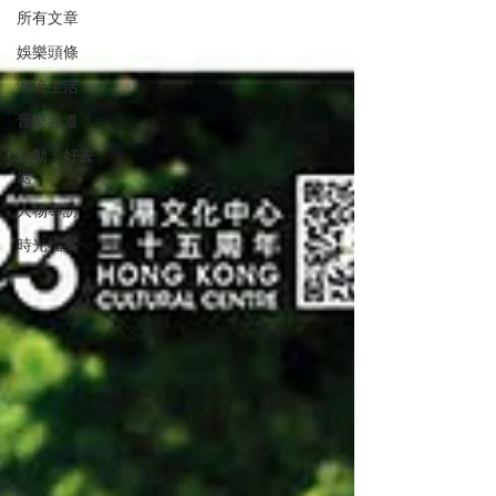
所有文章
娛樂頭條
潮流生活
音樂頻道
活動・好去
處
人物專訪
時光檔案